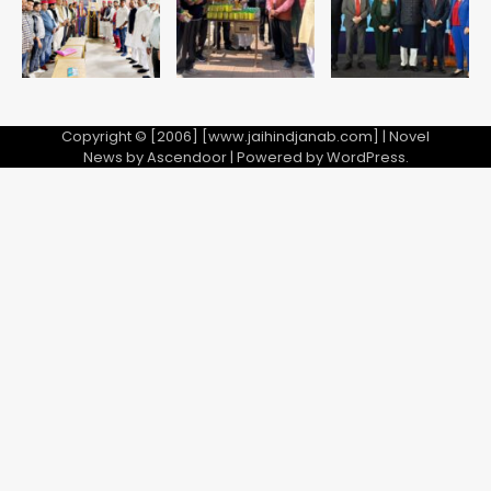
5
गई, 3 स्टार रेटिंग
Copyright © [2006] [www.jaihindjanab.com] | Novel
News by
Ascendoor
| Powered by
WordPress
.