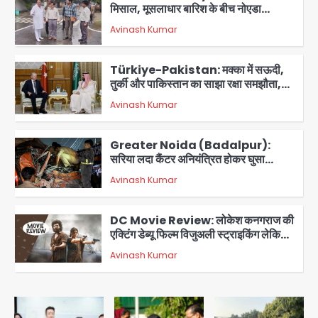
मिसाल, मूसलाधार बारिश के बीच नोएडा
प्राधिकरण ने संभाला मोर्चा, सेक्टर 105
Avinash Kumar
आरडब्ल्यूए ने जताया आभार
2
Türkiye-Pakistan: मक्का में सऊदी,
तुर्की और पाकिस्तान का साझा रक्षा समझौता,
जानें इसके मायने
Avinash Kumar
3
Greater Noida (Badalpur):
सरिया लदा कैंटर अनियंत्रित होकर घुसा
किराना दुकान में , ड्राइवर की मौत
Avinash Kumar
4
DC Movie Review: लोकेश कनगराज की
एक्टिंग डेब्यू फिल्म विजुअली स्ट्राइकिंग लेकिन
स्क्रीनप्ले में कमजोर, लेकिन कहानी अधूरी रह
Avinash Kumar
5
गई, 3 स्टार रेटिंग
Felix Hospital Noida: फेलिक्स
हॉस्पिटल और नोएडा लोक मंच की पहल, अब