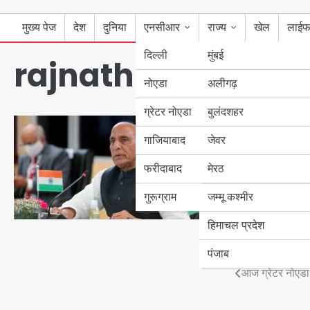
मुख्य पेज
देश
दुनिया
एनसीआर
राज्य
खेल
लाईफ
दिल्ली
मुंबई
rajnath-singh
नोएडा
उत्तर प्रदेश
अलीगढ़
ग्रेटर नोएडा
बुलंदशहर
बिहार
गाजियाबाद
जेवर
पंजाब
फरीदाबाद
मेरठ
हरियाणा
गुरूग्राम
जम्मू कश्मीर
हिमाचल प्रदेश
पंजाब
Post
आज ग्रेटर नोएडा आ
navigation