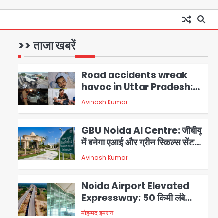
में श्रद्धालु फंसे, नदियां खतरे के निशान
Air India Flight
के पार
Turbulence: हवा में 5 मिनट तक
कांपी फ्लाइट, क्रू मेंबर्स को रीढ़ की
>> ताजा खबरें
Avinash Kumar
1
हड्डी में गंभीर चोट; नागरिक उड्डयन
मंत्री पहुंचे अस्पताल
Road accidents wreak
havoc in Uttar Pradesh:
अतीक अहमद के बेटे अबान की मौत,
Avinash Kumar
2
हमीरपुर में बस-टैंकर भिड़ंत में तीन की
जान गई
GBU Noida AI Centre: जीबीयू
में बनेगा एआई और ग्रीन स्किल्स सेंटर,
यूपी के 15 हजार युवाओं को मिलेगा फ्री
Avinash Kumar
3
ट्रेनिंग
Noida Airport Elevated
Expressway: 50 किमी लंबे
एलिवेटेड एक्सप्रेसवे से दिल्ली-
मोहम्मद इमरान
4