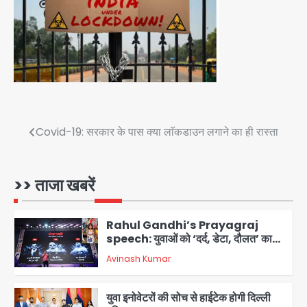
सुदर्शन शक्ति-वी अभ्यास में मॉक आॅपरेशन
Team JHJ
4
एयरपोर्ट का फर्जी कर्मचारी बनकर 3 लाख
उड़ाए, अब पहुंचा सलाखों के पीछे
Team JHJ
5
Post
Covid-19: सरकार के पास क्या लाॅकडाउन लगाने का ही रास्ता
Noida Sector-49: सेक्टर-49 में 18
navigation
साल की मेड ने की खुदकुशी, शरीर पर नहीं मिली
कोई बाहरी
>> ताजा खबरें
Avinash Kumar
1
Rahul Gandhi’s Prayagraj
speech: युवाओं को ‘दर्द, डेटा, दौलत’ का
संदेश, बीजेपी का वार
Avinash Kumar
2
युवा इनोवेटरों की सोच से हाईटेक होगी दिल्ली