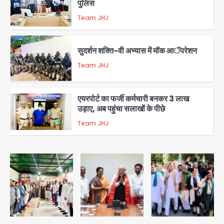
पुलिस
Team JHJ
3
सुदर्शन शक्ति-वी अभ्यास में मॉक आॅपरेशन
Team JHJ
4
एयरपोर्ट का फर्जी कर्मचारी बनकर 3 लाख
उड़ाए, अब पहुंचा सलाखों के पीछे
Team JHJ
5
Noida Sector-49: सेक्टर-49 में 18
साल की मेड ने की खुदकुशी, शरीर पर नहीं मिली
कोई बाहरी
Avinash Kumar
1
Rahul Gandhi’s Prayagraj
speech: युवाओं को ‘दर्द, डेटा, दौलत’ का