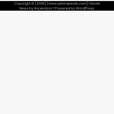
Copyright © [2006] [www.jaihindjanab.com] | Novel
News by
Ascendoor
| Powered by
WordPress
.