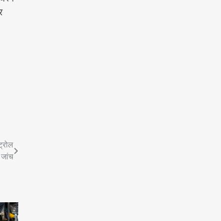
र
ट्रोल
 जांच