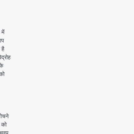
में
िप
है
द्रोह
के
को
सोचने
ा को
चस्प