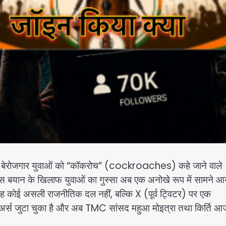
ांत के बेरोजगार युवाओं को “कॉकरोच” (cockroaches) कहे जाने वाले
स बयान के खिलाफ युवाओं का गुस्सा अब एक अनोखे रूप में सामने आय
 असली राजनीतिक दल नहीं, बल्कि X (पूर्व ट्विटर) पर एक
 फॉलोअर्स जुटा चुका है और अब TMC सांसद महुआ मोइत्रा तथा किर्ति आ