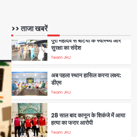
Trump’s Dual Crisis: ईरान
युद्ध से नहीं मिल रहा एग्ज़िट रास्ता,
जन्मसिद्ध नागरिकता पर सुप्रीम कोर्ट
Avinash Kumar
1
>> ताजा खबरें
को दी फिर चुनौती
पुरा महादेव से बेटियों के स्वास्थ्य और
सुरक्षा का संदेश
Team JHJ
2
अब पहला स्थान हासिल करना लक्ष्य:
डीएम
Team JHJ
3
28 साल बाद कानून के शिकंजे में आया
हत्या का फरार आरोपी
Team JHJ