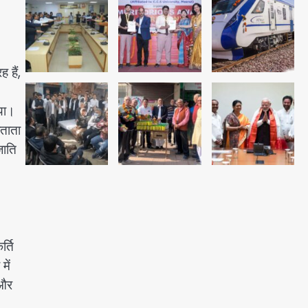
अब पहला स्थान हासिल करना लक्ष्य:
डीएम
Team JHJ
3
 हैं,
28 साल बाद कानून के शिकंजे में आया
गया।
हत्या का फरार आरोपी
बताता
Team JHJ
जाति
4
डबल मर्डर का मुख्य साजिशकर्ता
क्राइम ब्रांच के हत्थे
्ति
Team JHJ
में
5
 और