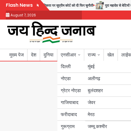
Skip
Flash News
ज़िट रास्ता, जन्मसिद्ध नागरिकता पर सुप्रीम कोर्ट को दी फिर चुनौती
पुरा महादेव से बेटियों के स्
to
August 7, 2026
content
मुख्य पेज
देश
दुनिया
एनसीआर
राज्य
खेल
लाईफ
दिल्ली
मुंबई
नोएडा
उत्तर प्रदेश
अलीगढ़
ग्रेटर नोएडा
बुलंदशहर
बिहार
गाजियाबाद
जेवर
पंजाब
फरीदाबाद
मेरठ
हरियाणा
गुरूग्राम
जम्मू कश्मीर