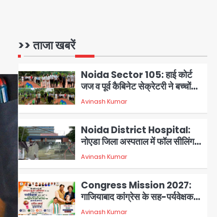
NCPCR की शिकायत पर भेजा
Assam Floods: सलमान खान
नोटिस
का ‘आशियाना’ अभियान – 500
बाढ़रोधी घर, 220 तैयार; जुबीन गर्ग की
>> ताजा खबरें
Avinash Kumar
1
विरासत और बॉलीवुड सितारों का जमीनी
सहयोग
Noida Sector 105: हाई कोर्ट
जज व पूर्व कैबिनेट सेक्रेटरी ने बच्चों
संग चलाया सफाई अभियान, 160
Avinash Kumar
2
किलो कूड़ा हटाया
Noida District Hospital:
नोएडा जिला अस्पताल में फॉल सीलिंग
गिरी, गायनो OT गैलरी में बड़ा हादसा
Avinash Kumar
3
टला; मरीजों की सुरक्षा पर उठे सवाल
Congress Mission 2027:
गाजियाबाद कांग्रेस के सह-पर्यवेक्षक
बने सतेन्द्र शर्मा, गौतमबुद्धनगर नेताओं
Avinash Kumar
4