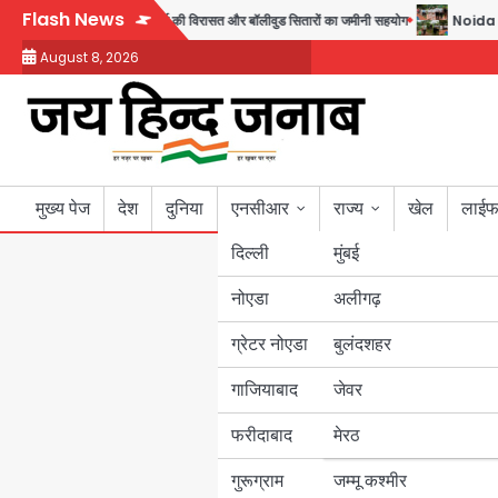
Skip
Flash News
तैयार; जुबीन गर्ग की विरासत और बॉलीवुड सितारों का जमीनी सहयोग
Noida Sector 105: हा
to
August 8, 2026
content
मुख्य पेज
देश
दुनिया
एनसीआर
राज्य
खेल
लाईफ
दिल्ली
मुंबई
नोएडा
उत्तर प्रदेश
अलीगढ़
ग्रेटर नोएडा
बुलंदशहर
बिहार
गाजियाबाद
जेवर
पंजाब
फरीदाबाद
मेरठ
हरियाणा
गुरूग्राम
जम्मू कश्मीर