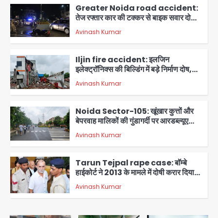
Greater Noida road accident:
तेज रफ्तार कार की टक्कर से बाइक सवार दो
युवकों की मौत, परिवारों में मातम
Avinash Kumar
2
Iljin fire accident: इलजिन
इलेक्ट्रॉनिक्स की बिल्डिंग में बड़े निर्माण दोष,
कंक्रीट बीम तिरछा; पीडब्ल्यूडी ऑडिट में
Avinash Kumar
चौंकाने वाला खुलासा
3
Noida Sector-105: खूंखार कुत्तों और
बेपरवाह मालिकों की गुंडागर्दी पर आरडब्ल्यूए
अध्यक्ष दिव्य कृष्णात्रेय का करारा हमला,
Avinash Kumar
पुलिस-प्राधिकरण से सख्त कार्रवाई की मांग
4
Tarun Tejpal rape case: बॉम्बे
हाईकोर्ट ने 2013 के मामले में दोषी करार दिया,
10 साल की सजा सुनाई
Avinash Kumar
5
Dankaur accident: गंग नहर पटरी मार्ग