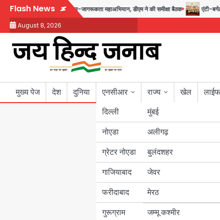
Skip
Flash News
7 अगस्त तक चलेगा जन-जागरूकता महाअभियान, डीएम ने की समीक्षा बैठक
एंटी-बर्गलरी से
to
August 8, 2026
content
मुख्य पेज
देश
दुनिया
एनसीआर
राज्य
खेल
लाईफ
दिल्ली
मुंबई
नोएडा
उत्तर प्रदेश
अलीगढ़
ग्रेटर नोएडा
बुलंदशहर
बिहार
गाजियाबाद
जेवर
पंजाब
फरीदाबाद
मेरठ
हरियाणा
गुरूग्राम
जम्मू कश्मीर