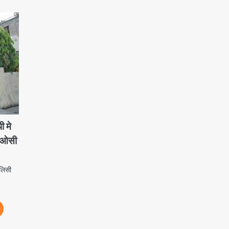
ी मे
 एनओसी
ॉलिसी