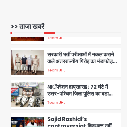
17 अगस्त तक चलेगा जन-जागरूकता
Avinash Kumar
महाअभियान, डीएम ने की समीक्षा बैठक
1
एंटी-बर्गलरी सेल की बड़ी कामयाबी,
>> ताजा खबरें
चोरी के माल की खरीद-फरोख्त करने
वाले गिरोह का भंडाफोड़
Team JHJ
2
सरकारी भर्ती परीक्षाओं में नकल कराने
वाले अंतरराज्यीय गिरोह का भंडाफोड़,
मास्टरमाइंड समेत 7 गिरफ्तार
Team JHJ
3
आॅपरेशन ह्यप्रहारह्ण : 72 घंटे में
उत्तर-पश्चिम जिला पुलिस का बड़ा
एक्शन
Team JHJ
4
Sajid Rashidi’s
controversial: शिवभक्त नहीं,