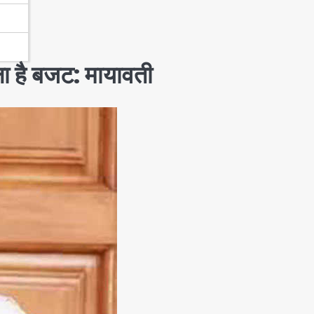
है बजट: मायावती