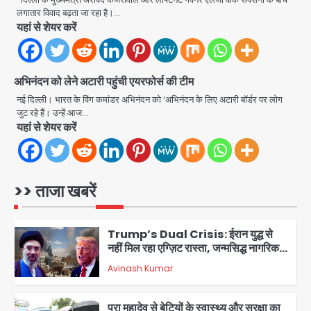
लगातार विवाद बढ़ता जा रहा है।…
28 साल बाद कानून के शिकंजे में आया हत्या का
यहां से शेयर करें
फरार आरोपी
Team JHJ
अभिनंदन को लेने अटारी पहुंची एयरफोर्स की टीम
4
नई दिल्ली। भारत के विंग कमांडर अभिनंदन को ‘अभिनंदन के लिए अटारी बॉर्डर पर लोग
जुट रहे हैं। उन्हें आज…
यहां से शेयर करें
डबल मर्डर का मुख्य साजिशकर्ता क्राइम ब्रांच
के हत्थे
Team JHJ
>> ताजा खबरें
5
Trump’s Dual Crisis: ईरान युद्ध से
नहीं मिल रहा एग्ज़िट रास्ता, जन्मसिद्ध नागरिकता
पर सुप्रीम कोर्ट को दी फिर चुनौती
Avinash Kumar
1
पुरा महादेव से बेटियों के स्वास्थ्य और सुरक्षा का