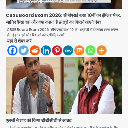
CBSE Board Exam 2026: सीबीएसई कक्षा 10वीं का इंग्लिश पेपर,
जानिए कैसा रहा और क्या कहना है छात्रों का कितने आएंगे नंबर
CBSE Board Exam 2026: सीबीएसई कक्षा 10 की अंग्रेजी बोर्ड परीक्षा आज संपन्न
हो गई। छात्रों और शिक्षकों की प्रतिक्रियाओं…
यहां से शेयर करें
पुरा महादेव से बेटियों के स्वास्थ्य और सुरक्षा का
संदेश
Team JHJ
2
अब पहला स्थान हासिल करना लक्ष्य: डीएम
Team JHJ
3
एलजी ने शाह को किया डीडीसीडी से आउट
दिल्ली के मुख्यमंत्री अरविंद केजरीवाल और लेफ्टिनेंट गवर्नर एलजी वीके सक्सेना के बीच