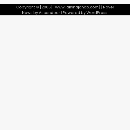
Copyright © [2006] [www.jaihindjanab.com] | Novel
News by
Ascendoor
| Powered by
WordPress
.