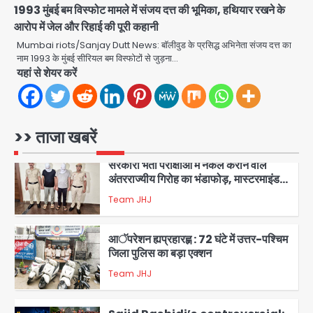
जागरूकता महाअभियान, डीएम ने की समीक्षा
1993 मुंबई बम विस्फोट मामले में संजय दत्त की भूमिका, हथियार रखने के
Avinash Kumar
बैठक
आरोप में जेल और रिहाई की पूरी कहानी
1
Mumbai riots/Sanjay Dutt News: बॉलीवुड के प्रसिद्ध अभिनेता संजय दत्त का
नाम 1993 के मुंबई सीरियल बम विस्फोटों से जुड़ना…
एंटी-बर्गलरी सेल की बड़ी कामयाबी, चोरी के
यहां से शेयर करें
माल की खरीद-फरोख्त करने वाले गिरोह का
भंडाफोड़
Team JHJ
2
>> ताजा खबरें
सरकारी भर्ती परीक्षाओं में नकल कराने वाले
अंतरराज्यीय गिरोह का भंडाफोड़, मास्टरमाइंड
समेत 7 गिरफ्तार
Team JHJ
3
आॅपरेशन ह्यप्रहारह्ण : 72 घंटे में उत्तर-पश्चिम
जिला पुलिस का बड़ा एक्शन
Team JHJ
4
Sajid Rashidi’s controversial:
शिवभक्त नहीं, आतंकवादी हैं’, मौलाना का