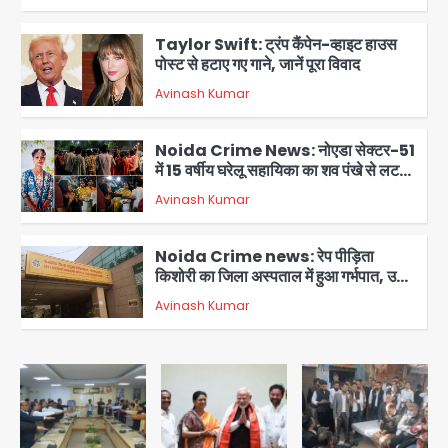
Taylor Swift: ट्रंप कैंपेन-व्हाइट हाउस
पोस्ट से हटाए गए गाने, जानें पूरा विवाद
Avinash Kumar
3
Noida Crime News: नोएडा सेक्टर-51
में 15 वर्षीय घरेलू सहायिका का शव पंखे से लटका
मिला
Avinash Kumar
4
Noida Crime news: रेप पीड़िता
किशोरी का जिला अस्पताल में हुआ गर्भपात, उधर
सेक्टर-49 में महिला को मिली ब्लास्ट की धमकी
Avinash Kumar
5
पुणे में प्रशिक्षण विमान हादसे का शिकार, कोई
हताहत नहीं
Team JHJ
1