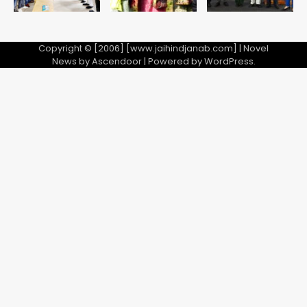
Copyright © [2006] [www.jaihindjanab.com] | Novel
News by
Ascendoor
| Powered by
WordPress
.