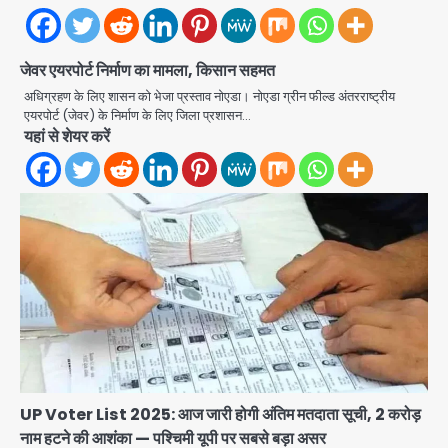
जेवर एयरपोर्ट निर्माण का मामला, किसान सहमत
अधिग्रहण के लिए शासन को भेजा प्रस्ताव नोएडा। नोएडा ग्रीन फील्ड अंतरराष्ट्रीय
एयरपोर्ट (जेवर) के निर्माण के लिए जिला प्रशासन…
Noida Authority: जांच के घेरे में प्लानिंग
यहां से शेयर करें
विभाग, GM मीना भार्गव पर उठ रहे सवाल,
कार्रवाई में देरी पर भी चर्चा तेज
jai hind janab
2
Noida News: गांजा तस्कर महिला से
सांठगांठ के आरोप में सिपाही गिरफ्तार, सेवा से
बर्खास्त, कई पुलिसकर्मियों में डर
jai hind janab
3
Noida Child PGI Park: चाइल्ड
पीजीआई पार्क में झूले के पास लोहे की ग्रिल में
उतरा करंट, 7 साल के बच्चे की हालत गंभीर,
Avinash Kumar
बिजली विभाग पर लापरवाही का आरोप
4
UP Voter List 2025: आज जारी होगी अंतिम मतदाता सूची, 2 करोड़
नाम हटने की आशंका — पश्चिमी यूपी पर सबसे बड़ा असर
Jharkhand PSC Exam Scam: