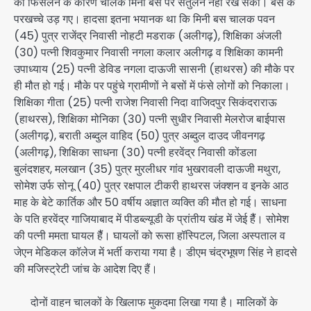
की फिसलन के कारण चालक मिनी बस पर संतुलन नहीं रख सका। बस के
परखच्चे उड़ गए। हादसा इतना भयानक था कि मिनी बस चालक पवन
(45) पुत्र राजेंद्र निवासी नोहटी मडराक (अलीगढ़), शिक्षिका अंजली
(30) पत्नी शिवकुमार निवासी नगला कलार अलीगढ़ व शिक्षिका कामनी
उपाध्याय (25) पत्नी डेविड नगला दाऊजी सासनी (हाथरस) की मौके पर
ही मौत हो गई। मौके पर पहुंचे ग्रामीणों ने बसों में फंसे लोगों को निकाला।
शिक्षिका गीता (25) पत्नी राजेश निवासी निदा वाजिदपुर सिकंदराराऊ
(हाथरस), शिक्षिका मोनिका (30) पत्नी सुधीर निवासी मेलरोज बाईपास
(अलीगढ़), बराती अब्दुल वाहिद (50) पुत्र अब्दुल दाउद जीवनगढ़
(अलीगढ़), शिक्षिका साधना (30) पत्नी हरवेंद्र निवासी कोंडला
बुलंदशहर, मलखान (35) पुत्र मुरलीधर गांव भुखरावली दाऊजी मथुरा,
सोमेश उर्फ सोनू (40) पुत्र रक्षपाल टीकरी हाथरस जंक्शन व इनके आठ
माह के बेटे कार्तिक और 50 वर्षीय अज्ञात व्यक्ति की मौत हो गई। साधना
के पति हरवेंद्र गाजियाबाद में पीडब्ल्यूडी के प्रांतीय खंड में जेई हैैं। सोमेश
की पत्नी ममता घायल हैैं। घायलों को रूसा हॉस्पिटल, जिला अस्पताल व
जेएन मेडिकल कॉलेज में भर्ती कराया गया है। डीएम चंद्रभूषण सिंह ने हादसे
की मजिस्ट्रेटी जांच के आदेश दिए हैं।
दोनों वाहन चालकों के खिलाफ मुकदमा लिखा गया है। मालिकों के