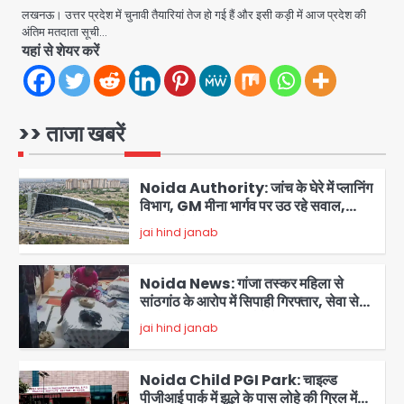
रांची में छात्रों का आंदोलन तेज, सरकार से
लखनऊ। उत्तर प्रदेश में चुनावी तैयारियां तेज हो गई हैं और इसी कड़ी में आज प्रदेश की
बातचीत को तैयार, रखीं दो बड़ी शर्तें
अंतिम मतदाता सूची…
jai hind janab
5
यहां से शेयर करें
Noida road repair delays: नोएडा
में रंगीन लाइटों की चमक, लेकिन सड़कें अभी भी
उखड़ी: प्राधिकरण के सौंदर्यीकरण बनाम आम
>> ताजा खबरें
jai hind janab
आदमी की परेशानी
1
Noida Authority: जांच के घेरे में प्लानिंग
विभाग, GM मीना भार्गव पर उठ रहे सवाल,
कार्रवाई में देरी पर भी चर्चा तेज
jai hind janab
2
Noida News: गांजा तस्कर महिला से
सांठगांठ के आरोप में सिपाही गिरफ्तार, सेवा से
बर्खास्त, कई पुलिसकर्मियों में डर
jai hind janab
3
Noida Child PGI Park: चाइल्ड
पीजीआई पार्क में झूले के पास लोहे की ग्रिल में