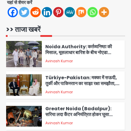
5
गई, 3 स्टार रेटिंग
यहां से शेयर करें
Felix Hospital Noida: फेलिक्स
हॉस्पिटल और नोएडा लोक मंच की पहल, अब
सिर्फ 30 रुपये में मिलेगी 24 घंटे ऑनलाइन
>> ताजा खबरें
Avinash Kumar
1
डॉक्टर परामर्श सुविधा
Noida Authority: कर्तव्यनिष्ठा की
मिसाल, मूसलाधार बारिश के बीच नोएडा
प्राधिकरण ने संभाला मोर्चा, सेक्टर 105
Avinash Kumar
आरडब्ल्यूए ने जताया आभार
2
Türkiye-Pakistan: मक्का में सऊदी,
तुर्की और पाकिस्तान का साझा रक्षा समझौता,
जानें इसके मायने
Avinash Kumar
3
Greater Noida (Badalpur):
सरिया लदा कैंटर अनियंत्रित होकर घुसा
किराना दुकान में , ड्राइवर की मौत
Avinash Kumar
4