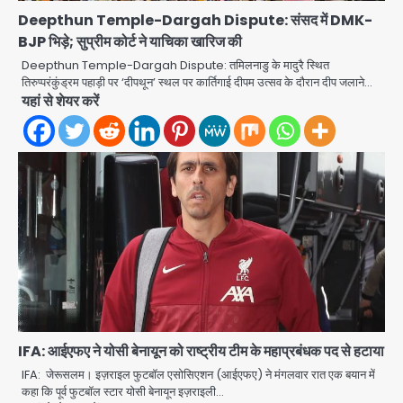
Deepthun Temple-Dargah Dispute: संसद में DMK-
BJP भिड़े; सुप्रीम कोर्ट ने याचिका खारिज की
Deepthun Temple-Dargah Dispute: तमिलनाडु के मादुरै स्थित
Noida Authority: कर्तव्यनिष्ठा की
तिरुप्परंकुंड्रम पहाड़ी पर ‘दीपथून’ स्थल पर कार्तिगाई दीपम उत्सव के दौरान दीप जलाने…
मिसाल, मूसलाधार बारिश के बीच नोएडा
यहां से शेयर करें
प्राधिकरण ने संभाला मोर्चा, सेक्टर 105
Avinash Kumar
आरडब्ल्यूए ने जताया आभार
2
Türkiye-Pakistan: मक्का में सऊदी,
तुर्की और पाकिस्तान का साझा रक्षा समझौता,
जानें इसके मायने
Avinash Kumar
3
Greater Noida (Badalpur):
सरिया लदा कैंटर अनियंत्रित होकर घुसा
किराना दुकान में , ड्राइवर की मौत
Avinash Kumar
4
IFA: आईएफए ने योसी बेनायून को राष्ट्रीय टीम के महाप्रबंधक पद से हटाया
DC Movie Review: लोकेश कनगराज की
एक्टिंग डेब्यू फिल्म विजुअली स्ट्राइकिंग लेकिन
IFA: जेरूसलम। इज़राइल फुटबॉल एसोसिएशन (आईएफए) ने मंगलवार रात एक बयान में
स्क्रीनप्ले में कमजोर, लेकिन कहानी अधूरी रह
कहा कि पूर्व फुटबॉल स्टार योसी बेनायून इज़राइली…
Avinash Kumar