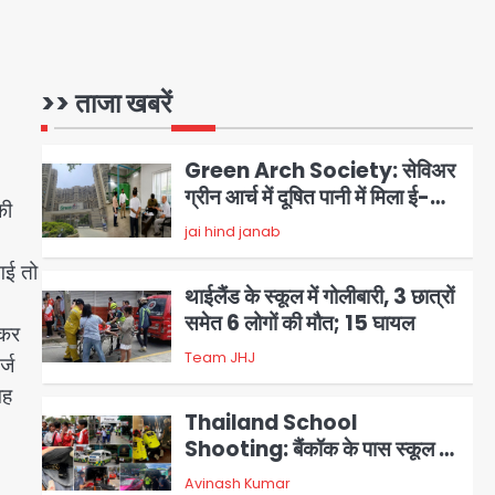
Patna violence: पटना में सड़क
हादसे में युवक की मौत के बाद भड़की
हिंसा, उपद्रवियों ने फूंकीं 10 गाड़ियां,
>> ताजा खबरें
jai hind janab
1
ट्रैफिक पोस्ट और स्लीपर बस भी
जलाई, NH-30 जाम
Green Arch Society: सेविअर
ग्रीन आर्च में दूषित पानी में मिला ई-
की
कोलाई, अथॉरिटी ने शुरू की सैंपलिंग
jai hind janab
2
जांच
गई तो
थाईलैंड के स्कूल में गोलीबारी, 3 छात्रों
समेत 6 लोगों की मौत; 15 घायल
ेकर
Team JHJ
3
्ज
वह
Thailand School
Shooting: बैंकॉक के पास स्कूल में
छात्र ने की अंधाधुंध फायरिंग, हमलावर
Avinash Kumar
4