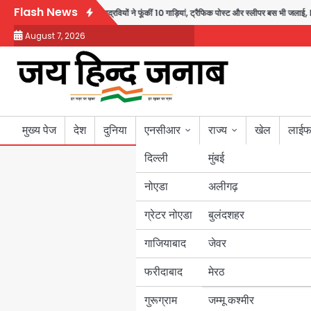
Skip
Flash News
 मौत के बाद भड़की हिंसा, उपद्रवियों ने फूंकीं 10 गाड़ियां, ट्रैफिक पोस्ट और स्लीपर बस भी जलाई, 
to
August 7, 2026
content
मुख्य पेज
देश
दुनिया
एनसीआर
राज्य
खेल
लाईफ
दिल्ली
मुंबई
नोएडा
उत्तर प्रदेश
अलीगढ़
ग्रेटर नोएडा
बुलंदशहर
बिहार
गाजियाबाद
जेवर
पंजाब
फरीदाबाद
मेरठ
हरियाणा
गुरूग्राम
जम्मू कश्मीर