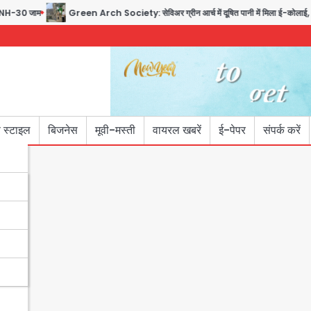
NH-30 जाम
Green Arch Society: सेविअर ग्रीन आर्च में दूषित पानी में मिला ई-कोलाई, अथॉरिटी
 स्टाइल
बिजनेस
मूवी-मस्ती
वायरल खबरें
ई-पेपर
संपर्क करें