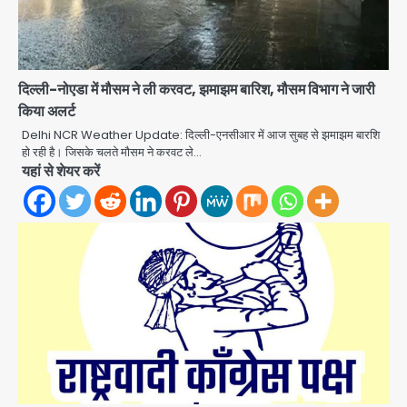
दिल्ली-नोएडा में मौसम ने ली करवट, झमाझम बारिश, मौसम विभाग ने जारी
किया अलर्ट
Delhi NCR Weather Update: दिल्ली-एनसीआर में आज सुबह से झमाझम बारशि
शेयर बाजार में निवेश के नाम पर 4.75 लाख की
हो रही है। जिसके चलते मौसम ने करवट ले…
ठगी, आरोपी ओडिशा से गिरफ्तार
यहां से शेयर करें
Team JHJ
2
34 मुकदमों में शामिल वाहन चोर गिरफ्तार, पांच
चोरी के दोपहिया बरामद
Team JHJ
3
चाइनीज मांझे के खिलाफ दिल्ली पुलिस की बड़ी
कार्रवाई, पांच गिरफ्तार