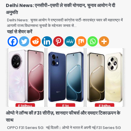
Team JHJ
Delhi News: एनसीपी-एसपी ले सकी योगदान, चुनाव आयोग ने दी
4
अनुमति
चोरी के मोबाइल से बैंक खाते खाली करने वाला
Delhi News: चुनाव आयोग ने राष्ट्रवादी कांग्रेस पार्टी-शरदचंद्र पवार की महाराष्ट्र में
अंतरराज्यीय साइबर गिरोह पकड़ा, 9 गिरफ्तार
आगामी राज्य विधानसभा चुनावों के मद्देनजर जनता से…
यहां से शेयर करें
Team JHJ
5
12 साल से फरार 50 हजार का इनामी
तमिलनाडु से गिरफ्तार
Team JHJ
1
शेयर बाजार में निवेश के नाम पर 4.75 लाख की
ओप्पो ने लॉन्च की F31 सीरीज़, शानदार फीचर्स और दमदार टिकाऊपन के
ठगी, आरोपी ओडिशा से गिरफ्तार
साथ
Team JHJ
OPPO F31 Series 5G: नई दिल्ली। ओप्पो ने भारत में अपनी नई F31 Series 5G