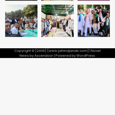
Copyright © [2006] [www.jaihindjanab.com] | Novel
News by
Ascendoor
| Powered by
WordPress
.