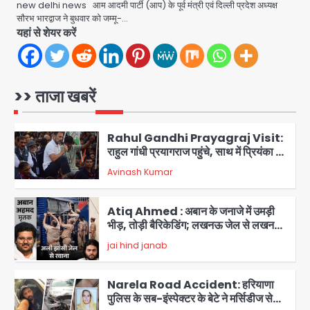
मर्चेंट्स पर बोझ, पर पर्दे के पीछे ट्रंप का दबाव?
new delhi news आम आदमी पार्टी (आप) के पूर्व मंत्री एवं दिल्ली प्रदेश अध्यक्ष
सौरभ भारद्वाज ने बुधवार को जम्मू-…
Avinash Kumar
5
यहां से शेयर करें
Noida Bal Bharati School
Notice: सेक्टर-21 के बाल भारती स्कूल में
बिना खिड़की-वेंटिलेशन बेसमेंट में चल रही थी
>> ताजा खबरें
Avinash Kumar
8वीं की क्लास, NCPCR की शिकायत पर
1
भेजा नोटिस
Rahul Gandhi Prayagraj Visit:
राहुल गांधी प्रयागराज पहुंचे, साथ में प्रियंका की
बेटी मिराया; केपी ग्राउंड में छात्रों से संवाद,
Avinash Kumar
2
सिर्फ 5 हजार मौजूद
Atiq Ahmed : अबान के जनाजे में उमड़ी
भीड़, तोड़ी बैरिकेडिंग; लखनऊ जेल से लखनऊ
पहुंचा उमर
jai hind janab
3
Narela Road Accident: हरियाणा
पुलिस के सब-इंस्पेक्टर के बेटे ने मर्सिडीज से