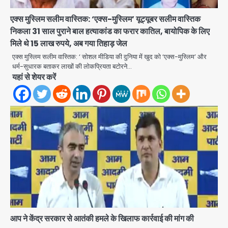
एक्स मुस्लिम सलीम वास्तिक: ‘एक्स-मुस्लिम’ यूट्यूबर सलीम वास्तिक
निकला 31 साल पुराने बाल हत्याकांड का फरार कातिल, बायोपिक के लिए
मिले थे 15 लाख रुपये, अब गया तिहाड़ जेल
एक्स मुस्लिम सलीम वास्तिक: ‘ सोशल मीडिया की दुनिया में खुद को ‘एक्स-मुस्लिम’ और
Rahul Gandhi Prayagraj Visit:
धर्म-सुधारक बताकर लाखों की लोकप्रियता बटोरने…
राहुल गांधी प्रयागराज पहुंचे, साथ में प्रियंका की
यहां से शेयर करें
बेटी मिराया; केपी ग्राउंड में छात्रों से संवाद,
Avinash Kumar
2
सिर्फ 5 हजार मौजूद
Atiq Ahmed : अबान के जनाजे में उमड़ी
भीड़, तोड़ी बैरिकेडिंग; लखनऊ जेल से लखनऊ
पहुंचा उमर
jai hind janab
3
Narela Road Accident: हरियाणा
पुलिस के सब-इंस्पेक्टर के बेटे ने मर्सिडीज से
मारी टक्कर, 70 वर्षीय राहगीर महिला की मौत
jai hind janab
4
आप ने केंद्र सरकार से आतंकी हमले के खिलाफ कार्रवाई की मांग की
UPI fee dispute: आम लोगों की जेब नहीं,