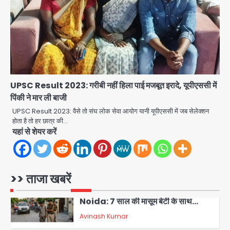
पर तेज रफ्तार कार ने ली पति-पत्नी की जान,
गांव में मातम
Avinash Kumar
4
Greater Noida road accident:
तेज रफ्तार कार की टक्कर से बाइक सवार दो
युवकों की मौत, परिवारों में मातम
Avinash Kumar
5
UPSC Result 2023: गरीबी नहीं हिला पाई मजबूत इरादे, यूपीएससी में
पिंकी ने मार ली बाजी
Video call funeral: सोनीपत वृद्धाश्रम
में कपड़ा व्यापारी शिवचरण रामरत्न गुप्ता की मौत:
UPSC Result 2023: वैसे तो संघ लोक सेवा आयोग यानी यूपीएससी में जब सेलेक्शन
तीनों बेटियों ने वीडियो कॉल पर देखा अंतिम
होता है तो हर छात्र की…
Avinash Kumar
संस्कार, भेजे ₹5100; अस्थियां लेने भी नहीं
1
यहां से शेयर करें
पहुंचीं
Minor daughter abuse case in
Noida: 7 साल की मासूम बेटी के साथ
अश्लील हरकत करने वाले पिता को मां ने रंगेहाथ
>> ताजा खबरें
Avinash Kumar
पकड़ा, पुलिस ने किया गिरफ्तार
2
Rapido Driver Mobile
Snatcher: नोएडा में रैपिडो चालक निकला
मोबाइल स्नैचर गैंग का मास्टरमाइंड, जीरा-बॉल