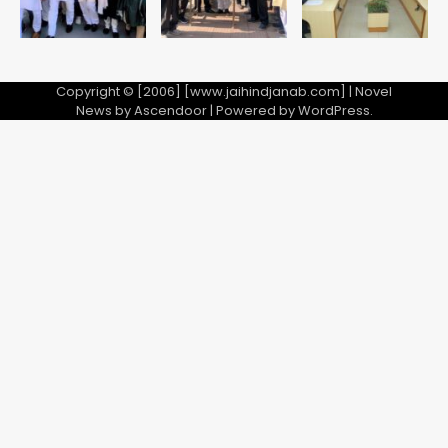
Copyright © [2006] [www.jaihindjanab.com] | Novel
News by
Ascendoor
| Powered by
WordPress
.