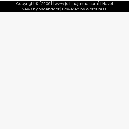
Copyright © [2006] [www.jaihindjanab.com] | Novel
News by
Ascendoor
| Powered by
WordPress
.