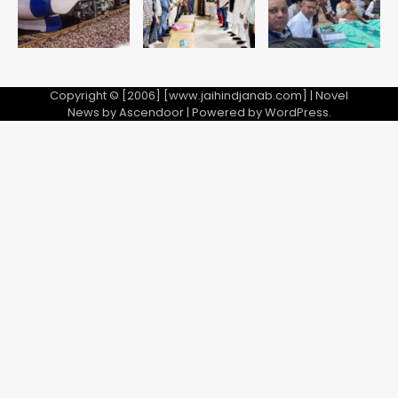
Copyright © [2006] [www.jaihindjanab.com] | Novel
News by
Ascendoor
| Powered by
WordPress
.