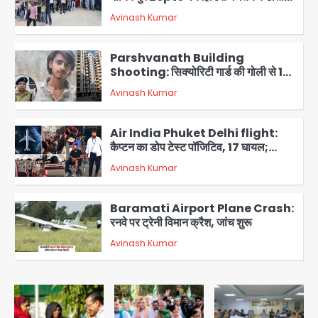
को लेकर 100 से ज्यादा कर्मचारियों का विरोध
Avinash Kumar
प्रदर्शन
2
Parshvanath Building
Shooting: सिक्योरिटी गार्ड की गोली से 17
वर्षीय किशोर की मौत
Avinash Kumar
3
Air India Phuket Delhi flight:
कैप्टन का डोप टेस्ट पॉजिटिव, 17 घायल;
DGCA जांच जारी
Avinash Kumar
4
Baramati Airport Plane Crash:
रनवे पर ट्रेनी विमान क्रैश, जांच शुरू
Avinash Kumar
5
Shaheen Bagh News: बारिश के बाद
शाहीन बाग में जलभराव और गड्ढे, सीवर काम से
लोग परेशान