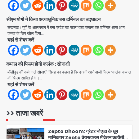
Shooting: सिक्योरिटी गार्ड की गोली से 17
वर्षीय किशोर की मौत
Avinash Kumar
3
सीएम योगी ने किया अत्याधुनिक बस टर्मिनल का उद्घाटन
लखनऊ। यूपी के आलमबाग में बना प्रदेश का पहला वल्र्ड क्लास बस टर्मिनल आज आम
Air India Phuket Delhi flight:
जनता के लिए खोल दिया…
कैप्टन का डोप टेस्ट पॉजिटिव, 17 घायल;
यहां से शेयर करें
DGCA जांच जारी
Avinash Kumar
4
कमाल की फिल्म होगी कलंक : सोनाक्षी
Baramati Airport Plane Crash:
रनवे पर ट्रेनी विमान क्रैश, जांच शुरू
बॉलीवुड की दबंग गर्ल सोनाक्षी सिन्हा का कहना है कि उनकी आने वाली फिल्म ‘कलंक कमाल
की फिल्म साबित होगी।…
Avinash Kumar
5
यहां से शेयर करें
Shaheen Bagh News: बारिश के बाद
शाहीन बाग में जलभराव और गड्ढे, सीवर काम से
लोग परेशान
>> ताजा खबरें
Avinash Kumar
1
Zepto Dhoom: ग्रेटर नोएडा के धूम
मानिकपुर Zepto वेयरहाउस में वेतन कटौती