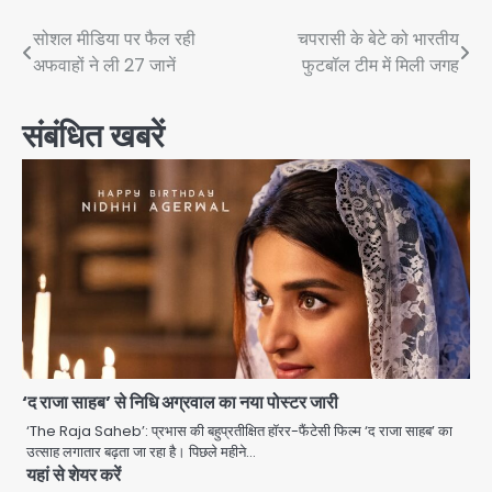
Post
सोशल मीडिया पर फैल रही
चपरासी के बेटे को भारतीय
अफवाहों ने ली 27 जानें
फुटबॉल टीम में मिली जगह
navigation
संबंधित खबरें
Zepto Dhoom: ग्रेटर नोएडा के धूम
मानिकपुर Zepto वेयरहाउस में वेतन कटौती
‘द राजा साहब’ से निधि अग्रवाल का नया पोस्टर जारी
को लेकर 100 से ज्यादा कर्मचारियों का विरोध
Avinash Kumar
‘The Raja Saheb’: प्रभास की बहुप्रतीक्षित हॉरर-फैंटेसी फिल्म ‘द राजा साहब’ का
प्रदर्शन
2
उत्साह लगातार बढ़ता जा रहा है। पिछले महीने…
यहां से शेयर करें
Parshvanath Building