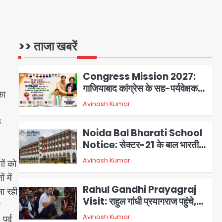
Noida District Hospital:
नोएडा जिला अस्पताल में फॉल सीलिंग
गिरी, गायनो OT गैलरी में बड़ा हादसा
>> ताजा खबरें
Avinash Kumar
1
टला; मरीजों की सुरक्षा पर उठे सवाल
Congress Mission 2027:
गाजियाबाद कांग्रेस के सह-पर्यवेक्षक
का
बने सतेन्द्र शर्मा, गौतमबुद्धनगर नेताओं
Avinash Kumar
2
ने जताया आभार
ि
Noida Bal Bharati School
Notice: सेक्टर-21 के बाल भारती
स्कूल में बिना खिड़की-वेंटिलेशन
Avinash Kumar
ों को
3
बेसमेंट में चल रही थी 8वीं की क्लास,
 में
NCPCR की शिकायत पर भेजा
Rahul Gandhi Prayagraj
जा रही
नोटिस
Visit: राहुल गांधी प्रयागराज पहुंचे,
त
साथ में प्रियंका की बेटी मिराया; केपी
ूर्व
Avinash Kumar
4