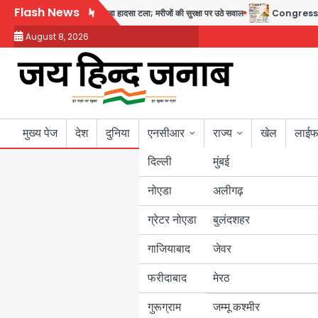
Skip
Flash News
 गायनो OT गैलरी में बड़ा हादसा टला; मरीजों की सुरक्षा पर उठे सवाल
Congress Mission 202
to
August 8, 2026
content
मुख्य पेज
देश
दुनिया
एनसीआर
राज्य
खेल
लाईफ
दिल्ली
मुंबई
नोएडा
उत्तर प्रदेश
अलीगढ़
ग्रेटर नोएडा
बुलंदशहर
बिहार
गाजियाबाद
जेवर
पंजाब
फरीदाबाद
मेरठ
हरियाणा
गुरूग्राम
जम्मू कश्मीर