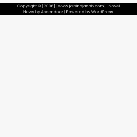
Copyright © [2006] [www.jaihindjanab.com] | Novel
News by
Ascendoor
| Powered by
WordPress
.