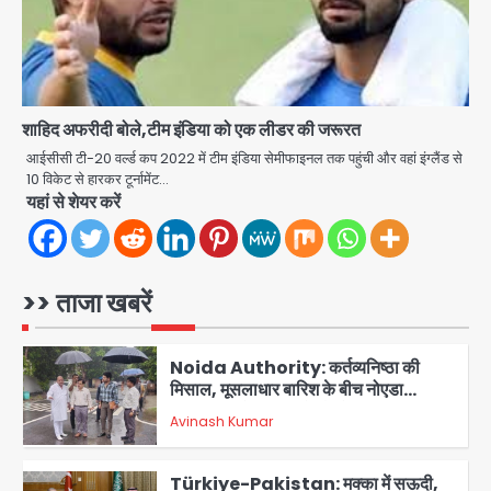
Greater Noida (Badalpur):
सरिया लदा कैंटर अनियंत्रित होकर घुसा
किराना दुकान में , ड्राइवर की मौत
Avinash Kumar
4
शाहिद अफरीदी बोले,टीम इंडिया को एक लीडर की जरूरत
DC Movie Review: लोकेश कनगराज की
एक्टिंग डेब्यू फिल्म विजुअली स्ट्राइकिंग लेकिन
आईसीसी टी-20 वर्ल्ड कप 2022 में टीम इंडिया सेमीफाइनल तक पहुंची और वहां इंग्लैंड से
स्क्रीनप्ले में कमजोर, लेकिन कहानी अधूरी रह
10 विकेट से हारकर टूर्नामेंट…
Avinash Kumar
5
गई, 3 स्टार रेटिंग
यहां से शेयर करें
Felix Hospital Noida: फेलिक्स
हॉस्पिटल और नोएडा लोक मंच की पहल, अब
सिर्फ 30 रुपये में मिलेगी 24 घंटे ऑनलाइन
>> ताजा खबरें
Avinash Kumar
1
डॉक्टर परामर्श सुविधा
Noida Authority: कर्तव्यनिष्ठा की
मिसाल, मूसलाधार बारिश के बीच नोएडा
प्राधिकरण ने संभाला मोर्चा, सेक्टर 105
Avinash Kumar
आरडब्ल्यूए ने जताया आभार
2
Türkiye-Pakistan: मक्का में सऊदी,