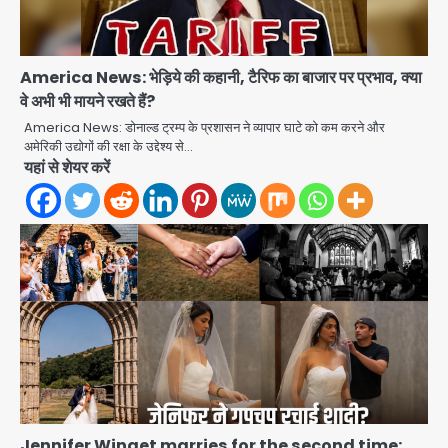
America News: भेड़िये की कहानी, टैरिफ का बाजार पर प्रभाव, क्या
वे अभी भी मायने रखते हैं?
America News: डोनाल्ड ट्रम्प के प्रशासन ने व्यापार घाटे को कम करने और
अमेरिकी उद्योगों की रक्षा के उद्देश्य से…
यहां से शेयर करें
Green Arch Society: सेविअर ग्रीन
आर्च में दूषित पानी में मिला ई-कोलाई, अथॉरिटी
ने शुरू की सैंपलिंग जांच
jai hind janab
2
थाईलैंड के स्कूल में गोलीबारी, 3 छात्रों समेत 6
लोगों की मौत; 15 घायल
Team JHJ
3
Thailand School Shooting:
बैंकॉक के पास स्कूल में छात्र ने की अंधाधुंध
Jennifer Winget marries for the second time: