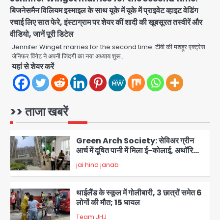
फायरिंग, हमलावर सहित सात की मौत, 15
Avinash Kumar
बिजनेसमैन विलियम इस्माइल के साथ यूके में यूके में प्राइवेट व्हाइट वेडिंग
घायल
4
रचाई लिए सात फेरे, इंस्टाग्राम पर शेयर कीं शादी की खूबसूरत तस्वीरें और
वीडियो, जानें पूरी डिटेल
हिमाचल में मानसून का कहर: 145 सड़कें बंद,
224 ट्रांसफार्मर ठप, 798 करोड़ रुपये का
Jennifer Winget marries for the second time: टीवी की मशहूर एक्ट्रेस
नुकसान
जेनिफर विंगेट ने अपनी जिंदगी का नया अध्याय शुरू…
Team JHJ
5
यहां से शेयर करें
Patna violence: पटना में सड़क हादसे में
युवक की मौत के बाद भड़की हिंसा, उपद्रवियों ने
फूंकीं 10 गाड़ियां, ट्रैफिक पोस्ट और स्लीपर
>> ताजा खबरें
jai hind janab
बस भी जलाई, NH-30 जाम
1
Green Arch Society: सेविअर ग्रीन
आर्च में दूषित पानी में मिला ई-कोलाई, अथॉरिटी
ने शुरू की सैंपलिंग जांच
jai hind janab
2
थाईलैंड के स्कूल में गोलीबारी, 3 छात्रों समेत 6
लोगों की मौत; 15 घायल
Team JHJ