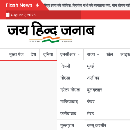
Skip
Flash News
रूर लौटूंगा, हुई चरित्र हत्या की कोशिश, प्रियंका गांधी को बरगलाया गया, यौन शोषण नहीं ‘गुड-ब
to
August 7, 2026
content
मुख्य पेज
देश
दुनिया
एनसीआर
राज्य
खेल
लाईफ
दिल्ली
मुंबई
नोएडा
उत्तर प्रदेश
अलीगढ़
ग्रेटर नोएडा
बुलंदशहर
बिहार
गाजियाबाद
जेवर
पंजाब
फरीदाबाद
मेरठ
हरियाणा
गुरूग्राम
जम्मू कश्मीर