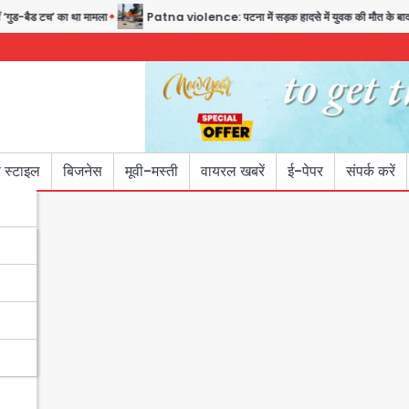
ैड टच’ का था मामला
Patna violence: पटना में सड़क हादसे में युवक की मौत के बाद भड़की हि
 स्टाइल
बिजनेस
मूवी-मस्ती
वायरल खबरें
ई-पेपर
संपर्क करें