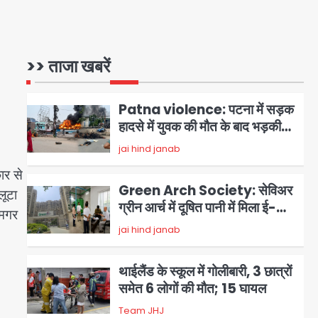
Brijbhushan sexual
assault case: बृजभूषण सिंह
बोले- संसद जरूर लौटूंगा, हुई चरित्र
>> ताजा खबरें
jai hind janab
1
हत्या की कोशिश, प्रियंका गांधी को
बरगलाया गया, यौन शोषण नहीं ‘गुड-
Patna violence: पटना में सड़क
बैड टच’ का था मामला
हादसे में युवक की मौत के बाद भड़की
हिंसा, उपद्रवियों ने फूंकीं 10 गाड़ियां,
jai hind janab
2
ट्रैफिक पोस्ट और स्लीपर बस भी
ार से
जलाई, NH-30 जाम
Green Arch Society: सेविअर
लूटा
ग्रीन आर्च में दूषित पानी में मिला ई-
 मगर
कोलाई, अथॉरिटी ने शुरू की सैंपलिंग
jai hind janab
3
जांच
थाईलैंड के स्कूल में गोलीबारी, 3 छात्रों
समेत 6 लोगों की मौत; 15 घायल
Team JHJ
4