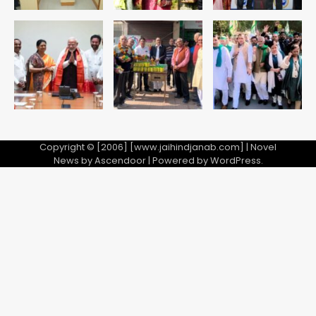
Baramati Airport Plane Crash:
रनवे पर ट्रेनी विमान क्रैश, जांच शुरू
Avinash Kumar
5
Copyright © [2006] [www.jaihindjanab.com] | Novel
News by
Ascendoor
| Powered by
WordPress
.