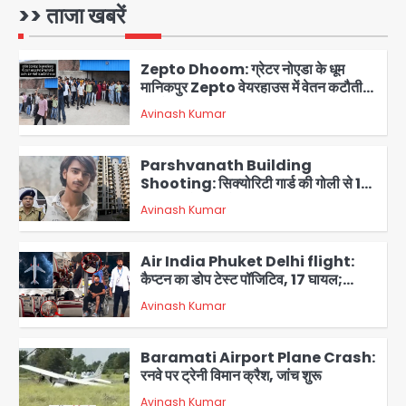
लोग परेशान
>> ताजा खबरें
Avinash Kumar
1
Zepto Dhoom: ग्रेटर नोएडा के धूम
मानिकपुर Zepto वेयरहाउस में वेतन कटौती
को लेकर 100 से ज्यादा कर्मचारियों का विरोध
Avinash Kumar
प्रदर्शन
2
Parshvanath Building
Shooting: सिक्योरिटी गार्ड की गोली से 17
वर्षीय किशोर की मौत
Avinash Kumar
3
Air India Phuket Delhi flight:
कैप्टन का डोप टेस्ट पॉजिटिव, 17 घायल;
DGCA जांच जारी
Avinash Kumar
4
Baramati Airport Plane Crash:
रनवे पर ट्रेनी विमान क्रैश, जांच शुरू
Avinash Kumar