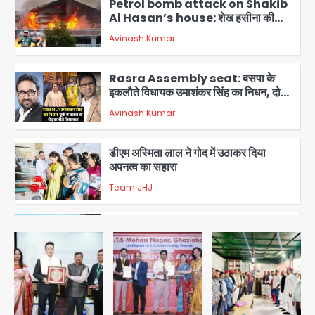
Petrol bomb attack on Shakib
Al Hasan’s house: शेख हसीना की
वर्चुअल प्रेस कॉन्फ्रेंस में जुड़ने पर भड़का
Avinash Kumar
गुस्सा, शाकिब अल हसन के मगुरा स्थित घर पर
3
पेट्रोल बम से हमला
Rasra Assembly seat: बसपा के
इकलौते विधायक उमाशंकर सिंह का निधन, दो
साल से कैंसर से जूझ रहे थे
Avinash Kumar
4
डीएम अस्मिता लाल ने गोद में उठाकर दिया
अपनत्व का सहारा
Team JHJ
5
आॅपरेशन विस्टा 1.0: वीजा शर्तों का उल्लंघन
करने वाले 11 बांग्लादेशी नागरिक सेंट्रल जिला
पुलिस के हत्थे चढ़े
Team JHJ
1
स्वतंत्रता दिवस पर फूलप्रूफ सुरक्षा को लेकर