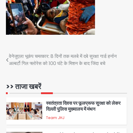
पेट्रोल बम से हमला
Rasra Assembly seat: बसपा के
इकलौते विधायक उमाशंकर सिंह का निधन, दो
साल से कैंसर से जूझ रहे थे
Avinash Kumar
4
डीएम अस्मिता लाल ने गोद में उठाकर दिया
अपनत्व का सहारा
Team JHJ
Post
वेनेजुएला भूकंप चमत्कार: 8 दिनों तक मलबे में दबे सुरक्षा गार्ड हर्नान
5
अल्बर्टो गिल फ्लोरेस को 100 घंटे के मिशन के बाद जिंदा बचे
navigation
आॅपरेशन विस्टा 1.0: वीजा शर्तों का उल्लंघन
करने वाले 11 बांग्लादेशी नागरिक सेंट्रल जिला
पुलिस के हत्थे चढ़े
>> ताजा खबरें
Team JHJ
1
स्वतंत्रता दिवस पर फूलप्रूफ सुरक्षा को लेकर
दिल्ली पुलिस मुख्यालय में मंथन
Team JHJ
2