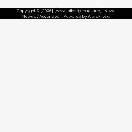
Copyright © [2006] [www.jaihindjanab.com] | Novel
News by
Ascendoor
| Powered by
WordPress
.