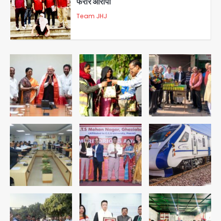
3
डबल मर्डर का मुख्य साजिशकर्ता क्राइम ब्रांच
के हत्थे
Team JHJ
4
रोहित चौधरी गैंग का कुख्यात बदमाश राजस्थान
से गिरफ्तार
Team JHJ
5
पुरा महादेव से बेटियों के स्वास्थ्य और सुरक्षा का
संदेश