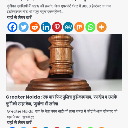
अब पहला स्थान हासिल करना लक्ष्य: डीएम
पूंजीगत प्राप्तियों में 43% की छलांग, जेवर एयरपोर्ट क्षेत्र में 8000 हेक्टेयर का नया
Team JHJ
इंडस्ट्रियल नोड भी मंजूर यमुना एक्सप्रेसवे…
यहां से शेयर करें
2
28 साल बाद कानून के शिकंजे में आया हत्या का
फरार आरोपी
Team JHJ
3
डबल मर्डर का मुख्य साजिशकर्ता क्राइम ब्रांच
के हत्थे
Greater Noida: एक बार फिर पुलिस हुई कामयाब, रणदीप व उसके
Team JHJ
गुर्गों को उम्र कैद, जुर्माना भी लगेगा
Greater Noida: सपा के नेता चमन भाटी की हत्या मामले में कोर्ट ने आज सोमवार को
4
बड़ा फैसला सुनाते हुए…
यहां से शेयर करें