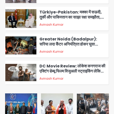
आरडब्ल्यूए ने जताया आभार
2
Türkiye-Pakistan: मक्का में सऊदी,
तुर्की और पाकिस्तान का साझा रक्षा समझौता,
जानें इसके मायने
Avinash Kumar
3
Greater Noida (Badalpur):
सरिया लदा कैंटर अनियंत्रित होकर घुसा
किराना दुकान में , ड्राइवर की मौत
Avinash Kumar
4
DC Movie Review: लोकेश कनगराज की
एक्टिंग डेब्यू फिल्म विजुअली स्ट्राइकिंग लेकिन
स्क्रीनप्ले में कमजोर, लेकिन कहानी अधूरी रह
Avinash Kumar
5
गई, 3 स्टार रेटिंग
Felix Hospital Noida: फेलिक्स
हॉस्पिटल और नोएडा लोक मंच की पहल, अब
सिर्फ 30 रुपये में मिलेगी 24 घंटे ऑनलाइन
Avinash Kumar
1
डॉक्टर परामर्श सुविधा