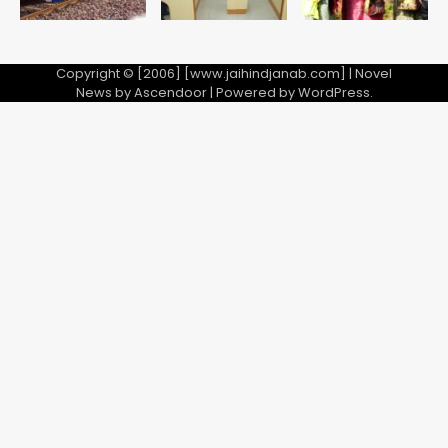
Copyright © [2006] [www.jaihindjanab.com] | Novel
News by
Ascendoor
| Powered by
WordPress
.