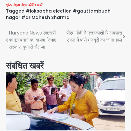
ग्रेटर नोएडा
नोएडा
ब्रेकिंग खबरें
Tagged
#loksabha election #gauttambudh
nagar #dr Mahesh Sharma
Post
Haryana News:एमएसपी
पीएम मोदी ने उत्तरकाशी सिलक्यारा
कानून बनाने का वायदा निभाए
टनल में फंसे मजदूरों का जाना हाल
navigation
सरकार: कुमारी सैलजा
संबंधित खबरें