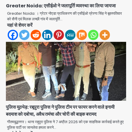
Greater Noida: एसीईओ ने जलापूर्ति व्यवस्था का लिया जायजा
Greater Noida: । ग्रेटर नोएडा प्राधिकरण की एसीईओ प्रेरणा सिंह ने बृहस्पतिवार
को सैनी एवं मिलक लच्छी गांव में जलापूर्ति…
यहां से शेयर करें
पुलिस मुठभेड़: रबूपुरा पुलिस ने पुलिस टीम पर फायर करने वाले इनामी
बदमाश को दबोचा, अवैध तमंचा और चोरी की बाइक बरामद
Rahul Gandhi’s Prayagraj
गौतमबुद्धनगर। थाना रबूपुरा पुलिस ने 7 अप्रैल 2026 को एक साहसिक कार्रवाई करते हुए
speech: युवाओं को ‘दर्द, डेटा, दौलत’ का
पुलिस पार्टी पर जानलेवा हमला करने…
संदेश, बीजेपी का वार
Avinash Kumar