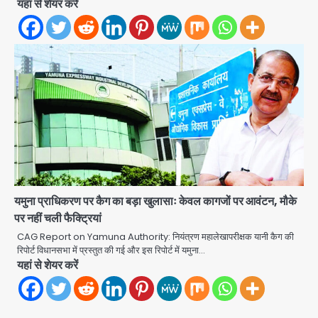
यहां से शेयर करें
2
युवा इनोवेटरों की सोच से हाईटेक होगी दिल्ली
पुलिस
Team JHJ
3
सुदर्शन शक्ति-वी अभ्यास में मॉक आॅपरेशन
Team JHJ
4
एयरपोर्ट का फर्जी कर्मचारी बनकर 3 लाख
यमुना प्राधिकरण पर कैग का बड़ा खुलासाः केवल कागजों पर आवंटन, मौके
उड़ाए, अब पहुंचा सलाखों के पीछे
पर नहीं चली फैक्ट्रियां
Team JHJ
5
CAG Report on Yamuna Authority: नियंत्रण महालेखापरीक्षक यानी कैग की
रिपोर्ट विधानसभा में प्रस्तुत की गई और इस रिपोर्ट में यमुना…
यहां से शेयर करें
Noida Sector-49: सेक्टर-49 में 18
साल की मेड ने की खुदकुशी, शरीर पर नहीं मिली
कोई बाहरी
Avinash Kumar
1