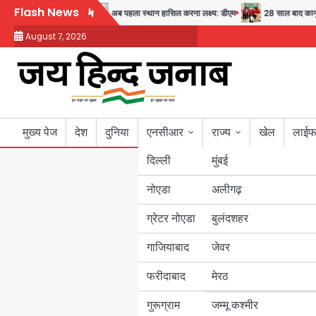
Skip
Flash News
वास्थ्य और सुरक्षा का संदेश
अब पहला स्थान हासिल करना लक्ष्य: डीएम
28 साल बाद कानून क
to
August 7, 2026
content
मुख्य पेज
देश
दुनिया
एनसीआर
राज्य
खेल
लाईफ
दिल्ली
मुंबई
नोएडा
उत्तर प्रदेश
अलीगढ़
ग्रेटर नोएडा
बुलंदशहर
बिहार
गाजियाबाद
जेवर
पंजाब
फरीदाबाद
मेरठ
हरियाणा
गुरूग्राम
जम्मू कश्मीर