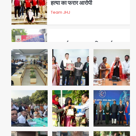
हत्या का फरार आरोपी
Team JHJ
3
डबल मर्डर का मुख्य साजिशकर्ता
क्राइम ब्रांच के हत्थे
Team JHJ
4
रोहित चौधरी गैंग का कुख्यात बदमाश
राजस्थान से गिरफ्तार
Team JHJ
5