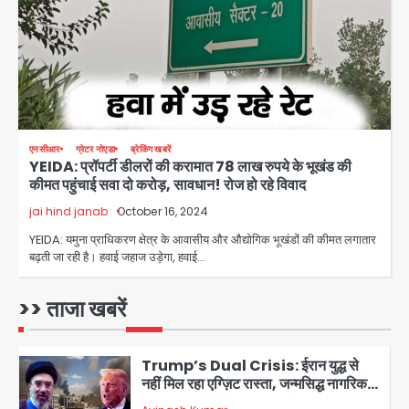
Team JHJ
3
28 साल बाद कानून के शिकंजे में आया हत्या का
फरार आरोपी
Team JHJ
एनसीआर
ग्रेटर नोएडा
ब्रेकिंग खबरें
YEIDA: प्रॉपर्टी डीलरों की करामात 78 लाख रुपये के भूखंड की
4
कीमत पहुंचाई सवा दो करोड़, सावधान! रोज हो रहे विवाद
jai hind janab
October 16, 2024
डबल मर्डर का मुख्य साजिशकर्ता क्राइम ब्रांच
YEIDA: यमुना प्राधिकरण क्षेत्र के आवासीय और औद्योगिक भूखंडों की कीमत लगातार
के हत्थे
बढ़ती जा रही है। हवाई जहाज उड़ेगा, हवाई…
Team JHJ
>> ताजा खबरें
5
Trump’s Dual Crisis: ईरान युद्ध से
नहीं मिल रहा एग्ज़िट रास्ता, जन्मसिद्ध नागरिकता
पर सुप्रीम कोर्ट को दी फिर चुनौती