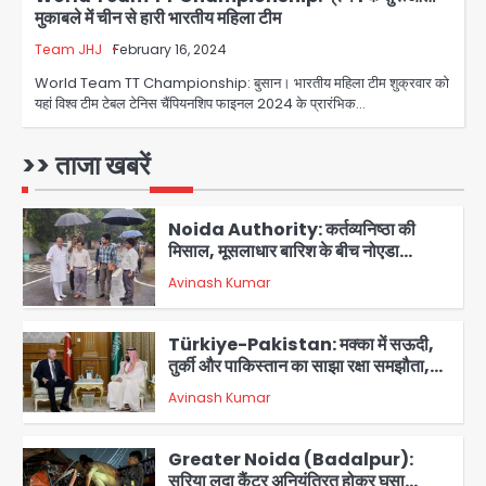
मुकाबले में चीन से हारी भारतीय महिला टीम
एक्टिंग डेब्यू फिल्म विजुअली स्ट्राइकिंग लेकिन
स्क्रीनप्ले में कमजोर, लेकिन कहानी अधूरी रह
Team JHJ
February 16, 2024
Avinash Kumar
5
गई, 3 स्टार रेटिंग
World Team TT Championship: बुसान। भारतीय महिला टीम शुक्रवार को
यहां विश्व टीम टेबल टेनिस चैंपियनशिप फाइनल 2024 के प्रारंभिक…
Felix Hospital Noida: फेलिक्स
हॉस्पिटल और नोएडा लोक मंच की पहल, अब
सिर्फ 30 रुपये में मिलेगी 24 घंटे ऑनलाइन
>> ताजा खबरें
Avinash Kumar
1
डॉक्टर परामर्श सुविधा
Noida Authority: कर्तव्यनिष्ठा की
मिसाल, मूसलाधार बारिश के बीच नोएडा
प्राधिकरण ने संभाला मोर्चा, सेक्टर 105
Avinash Kumar
आरडब्ल्यूए ने जताया आभार
2
Türkiye-Pakistan: मक्का में सऊदी,
तुर्की और पाकिस्तान का साझा रक्षा समझौता,
जानें इसके मायने
Avinash Kumar
3
Greater Noida (Badalpur):
सरिया लदा कैंटर अनियंत्रित होकर घुसा