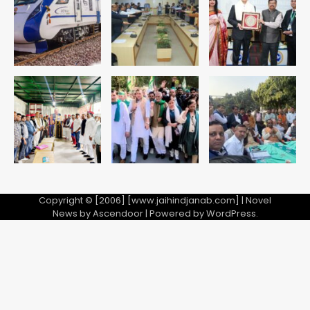
Copyright © [2006] [www.jaihindjanab.com] | Novel
News by
Ascendoor
| Powered by
WordPress
.