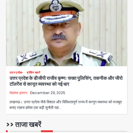
Team JHJ
4
Sajid Rashidi’s controversial:
शिवभक्त नहीं, आतंकवादी हैं’, मौलाना का
कांवड़ियों पर विवादित बयान, BJP विधायक ने
Avinash Kumar
कराई FIR, NSA की मांग
5
Har Ghar Tiranga Campaign:
गौतमबुद्धनगर में 9 से 17 अगस्त तक चलेगा जन-
जागरूकता महाअभियान, डीएम ने की समीक्षा
Avinash Kumar
उत्तर प्रदेश
ब्रेकिंग खबरें
बैठक
उत्तर प्रदेश के डीजीपी राजीव कृष्णः सख्त पुलिसिंग, तकनीक और जीरो
1
टॉलरेंस से कानून व्यवस्था को नई धार
एंटी-बर्गलरी सेल की बड़ी कामयाबी, चोरी के
मोहम्मद इमरान
December 29, 2025
माल की खरीद-फरोख्त करने वाले गिरोह का
लखनऊ। उत्तर प्रदेश जैसे विशाल और विविधतापूर्ण राज्य में कानून व्यवस्था को मजबूत
भंडाफोड़
बनाए रखना हमेशा एक बड़ी चुनौती रहा…
Team JHJ
2
>> ताजा खबरें
सरकारी भर्ती परीक्षाओं में नकल कराने वाले
अंतरराज्यीय गिरोह का भंडाफोड़, मास्टरमाइंड