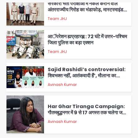
समेत 7 गिरफ्तार
Team JHJ
3
आॅपरेशन ह्यप्रहारह्ण : 72 घंटे में उत्तर-पश्चिम
जिला पुलिस का बड़ा एक्शन
Team JHJ
4
Sajid Rashidi’s controversial:
शिवभक्त नहीं, आतंकवादी हैं’, मौलाना का
कांवड़ियों पर विवादित बयान, BJP विधायक ने
Avinash Kumar
कराई FIR, NSA की मांग
5
Har Ghar Tiranga Campaign:
गौतमबुद्धनगर में 9 से 17 अगस्त तक चलेगा जन-
जागरूकता महाअभियान, डीएम ने की समीक्षा
Avinash Kumar
बैठक
1
एंटी-बर्गलरी सेल की बड़ी कामयाबी, चोरी के
माल की खरीद-फरोख्त करने वाले गिरोह का