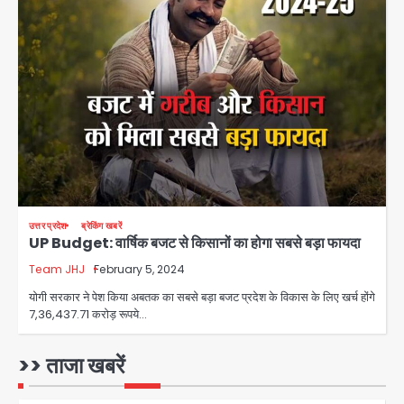
Baramati Airport Plane Crash:
रनवे पर ट्रेनी विमान क्रैश, जांच शुरू
Avinash Kumar
3
पुणे में प्रशिक्षण विमान हादसे का शिकार, कोई
हताहत नहीं
Team JHJ
4
Greater Noida Gas
उत्तर प्रदेश
ब्रेकिंग खबरें
UP Budget: वार्षिक बजट से किसानों का होगा सबसे बड़ा फायदा
Connection Fraud: बुजुर्ग से वीडियो
कॉल पर 9.77 लाख की साइबर फ्रॉड
Team JHJ
February 5, 2024
Avinash Kumar
5
योगी सरकार ने पेश किया अबतक का सबसे बड़ा बजट प्रदेश के विकास के लिए खर्च होंगे
7,36,437.71 करोड़ रूपये…
Parshvanath Building
Shooting: सिक्योरिटी गार्ड की गोली से 17
वर्षीय किशोर की मौत
>> ताजा खबरें
Avinash Kumar
1