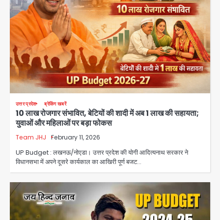
उत्तर प्रदेश
ब्रेकिंग खबरें
10 लाख रोजगार संभावित, बेटियों की शादी में अब 1 लाख की सहायता;
युवाओं और महिलाओं पर बड़ा फोकस
Team JHJ
February 11, 2026
UP Budget : लखनऊ/नोएडा। उत्तर प्रदेश की योगी आदित्यनाथ सरकार ने
विधानसभा में अपने दूसरे कार्यकाल का आखिरी पूर्ण बजट…
Air India Phuket Delhi flight:
कैप्टन का डोप टेस्ट पॉजिटिव, 17 घायल;
DGCA जांच जारी
Avinash Kumar
2