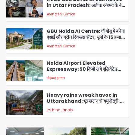
in Uttar Pradesh: अतीक अहमद के बेटे
अबान की मौत, हमीरपुर में बस-टैंकर भिड़ंत में
Avinash Kumar
तीन की जान गई
2
GBU Noida AI Centre: जीबीयू में बनेगा
एआई और ग्रीन स्किल्स सेंटर, यूपी के 15 हजार
युवाओं को मिलेगा फ्री ट्रेनिंग
Avinash Kumar
3
Noida Airport Elevated
Expressway: 50 किमी लंबे एलिवेटेड
एक्सप्रेसवे से दिल्ली-हरियाणा से सीधे जुड़ेगा
मोहम्मद इमरान
4
नोएडा एयरपोर्ट, 4000 करोड़ रुपये की लागत
से बनेगा 6-लेन एक्सप्रेसवे
Heavy rains wreak havoc in
Uttarakhand: भूस्खलन से यमुनोत्री,
केदारनाथ और सिमली-ग्वालदम हाईवे बंद,
jai hind janab
चमोली-उत्तरकाशी में श्रद्धालु फंसे, नदियां खतरे
5
के निशान के पार
Air India Flight Turbulence: हवा
में 5 मिनट तक कांपी फ्लाइट, क्रू मेंबर्स को रीढ़