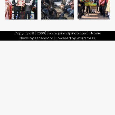
चमोली-उत्तरकाशी में श्रद्धालु फंसे, नदियां खतरे
5
के निशान के पार
Copyright © [2006] [www.jaihindjanab.com] | Novel
News by
Ascendoor
| Powered by
WordPress
.