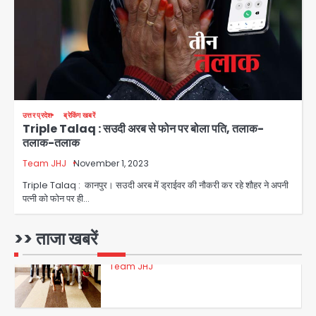
फरार आरोपी
Team JHJ
3
डबल मर्डर का मुख्य साजिशकर्ता क्राइम ब्रांच
उत्तर प्रदेश
ब्रेकिंग खबरें
के हत्थे
Triple Talaq : सउदी अरब से फोन पर बोला पति, तलाक-
तलाक-तलाक
Team JHJ
Team JHJ
November 1, 2023
4
Triple Talaq : कानपुर। सउदी अरब में ड्राईवर की नौकरी कर रहे शौहर ने अपनी
पत्नी को फोन पर ही…
रोहित चौधरी गैंग का कुख्यात बदमाश राजस्थान
>> ताजा खबरें
से गिरफ्तार
Team JHJ
5