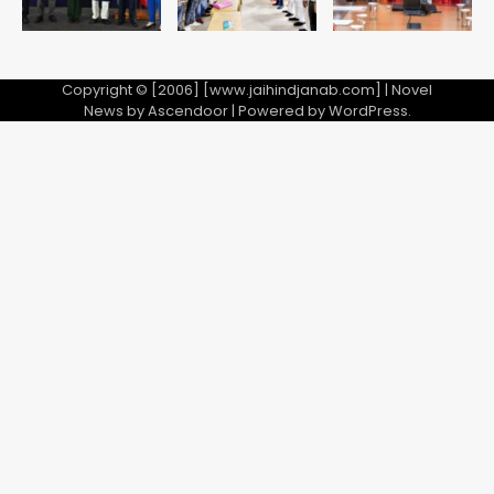
2
28 साल बाद कानून के शिकंजे में आया हत्या का
फरार आरोपी
Copyright © [2006] [www.jaihindjanab.com] | Novel
News by
Ascendoor
| Powered by
WordPress
.
Team JHJ
3
डबल मर्डर का मुख्य साजिशकर्ता क्राइम ब्रांच
के हत्थे
Team JHJ
4
रोहित चौधरी गैंग का कुख्यात बदमाश राजस्थान
से गिरफ्तार