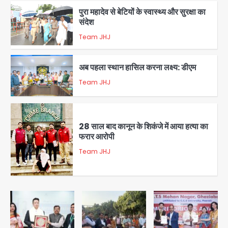
पुरा महादेव से बेटियों के स्वास्थ्य और सुरक्षा का
संदेश
Team JHJ
1
अब पहला स्थान हासिल करना लक्ष्य: डीएम
Team JHJ
2
28 साल बाद कानून के शिकंजे में आया हत्या का
फरार आरोपी
Team JHJ
3
डबल मर्डर का मुख्य साजिशकर्ता क्राइम ब्रांच
के हत्थे