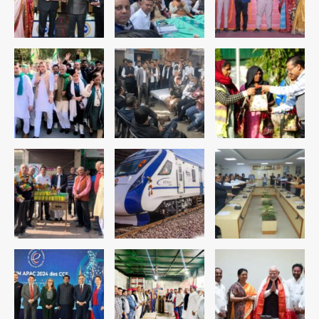
Team JHJ
4
रोहित चौधरी गैंग का कुख्यात बदमाश राजस्थान
से गिरफ्तार
Team JHJ
5
पुरा महादेव से बेटियों के स्वास्थ्य और सुरक्षा का
संदेश
Team JHJ
1
अब पहला स्थान हासिल करना लक्ष्य: डीएम
Team JHJ