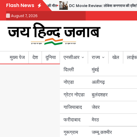
Skip
Flash News
राना दुकान में , ड्राइवर की मौत
DC Movie Review: लोकेश कनगराज की एक्टिंग डेब्यू फिल्म
to
August 7, 2026
content
मुख्य पेज
देश
दुनिया
एनसीआर
राज्य
खेल
लाईफ
दिल्ली
मुंबई
नोएडा
उत्तर प्रदेश
अलीगढ़
ग्रेटर नोएडा
बुलंदशहर
बिहार
गाजियाबाद
जेवर
पंजाब
फरीदाबाद
मेरठ
हरियाणा
गुरूग्राम
जम्मू कश्मीर