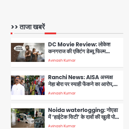
Greater Noida
(Badalpur): सरिया लदा कैंटर
अनियंत्रित होकर घुसा किराना दुकान
>> ताजा खबरें
Avinash Kumar
1
में , ड्राइवर की मौत
DC Movie Review: लोकेश
कनगराज की एक्टिंग डेब्यू फिल्म
विजुअली स्ट्राइकिंग लेकिन स्क्रीनप्ले
Avinash Kumar
2
में कमजोर, लेकिन कहानी अधूरी रह गई,
3 स्टार रेटिंग
Ranchi News: AISA अध्यक्ष
नेहा बोरा पर स्याही फेंकने का आरोप,
ABVP कार्यकर्ताओं पर एक्शन; हेमंत
Avinash Kumar
3
सोरेन ने दी प्रतिक्रिया
Noida waterlogging: नोएडा
में ‘हाईटेक सिटी’ के दावों की खुली पोल,
सेक्टर-95 अंडरपास में 3-4 फीट
Avinash Kumar
4