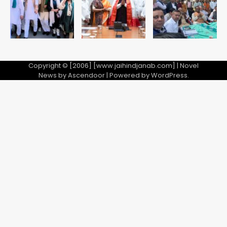
5
Copyright © [2006] [www.jaihindjanab.com] | Novel
News by
Ascendoor
| Powered by
WordPress
.