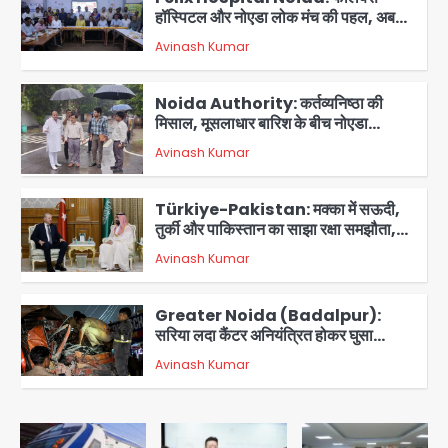
हॉस्पिटल और नोएडा लोक मंच की पहल, अब
सिर्फ 30 रुपये में मिलेगी 24 घंटे ऑनलाइन
Avinash Kumar
2
डॉक्टर परामर्श सुविधा
Noida Authority: कर्तव्यनिष्ठा की
मिसाल, मूसलाधार बारिश के बीच नोएडा
प्राधिकरण ने संभाला मोर्चा, सेक्टर 105
Avinash Kumar
आरडब्ल्यूए ने जताया आभार
3
Türkiye-Pakistan: मक्का में सऊदी,
तुर्की और पाकिस्तान का साझा रक्षा समझौता,
जानें इसके मायने
Avinash Kumar
4
Greater Noida (Badalpur):
सरिया लदा कैंटर अनियंत्रित होकर घुसा
किराना दुकान में , ड्राइवर की मौत
Avinash Kumar
5
Sajid Rashidi’s controversial:
शिवभक्त नहीं, आतंकवादी हैं’, मौलाना का