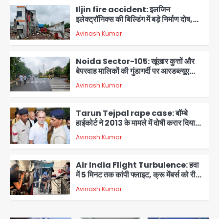
Iljin fire accident: इलजिन
इलेक्ट्रॉनिक्स की बिल्डिंग में बड़े निर्माण दोष,
कंक्रीट बीम तिरछा; पीडब्ल्यूडी ऑडिट में
Avinash Kumar
चौंकाने वाला खुलासा
2
Noida Sector-105: खूंखार कुत्तों और
बेपरवाह मालिकों की गुंडागर्दी पर आरडब्ल्यूए
अध्यक्ष दिव्य कृष्णात्रेय का करारा हमला,
Avinash Kumar
पुलिस-प्राधिकरण से सख्त कार्रवाई की मांग
3
Tarun Tejpal rape case: बॉम्बे
हाईकोर्ट ने 2013 के मामले में दोषी करार दिया,
10 साल की सजा सुनाई
Avinash Kumar
4
Air India Flight Turbulence: हवा
में 5 मिनट तक कांपी फ्लाइट, क्रू मेंबर्स को रीढ़
की हड्डी में गंभीर चोट; नागरिक उड्डयन मंत्री
Avinash Kumar
पहुंचे अस्पताल
5
Greater Noida road accident: