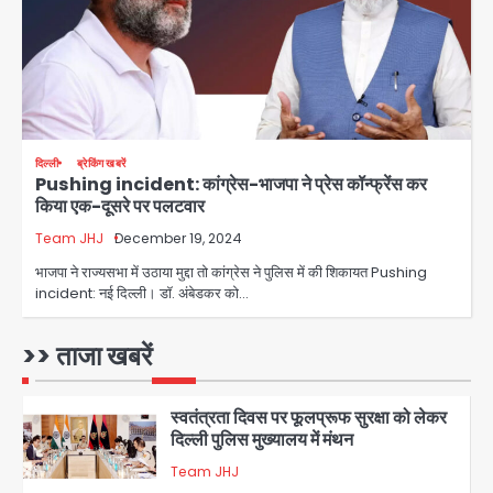
Avinash Kumar
गुस्सा, शाकिब अल हसन के मगुरा स्थित घर पर
3
पेट्रोल बम से हमला
Rasra Assembly seat: बसपा के
इकलौते विधायक उमाशंकर सिंह का निधन, दो
साल से कैंसर से जूझ रहे थे
Avinash Kumar
4
दिल्ली
ब्रेकिंग खबरें
Pushing incident: कांग्रेस-भाजपा ने प्रेस कॉन्फ्रेंस कर
डीएम अस्मिता लाल ने गोद में उठाकर दिया
किया एक-दूसरे पर पलटवार
अपनत्व का सहारा
Team JHJ
December 19, 2024
Team JHJ
5
भाजपा ने राज्यसभा में उठाया मुद्दा तो कांग्रेस ने पुलिस में की शिकायत Pushing
incident: नई दिल्ली। डॉ. अंबेडकर को…
आॅपरेशन विस्टा 1.0: वीजा शर्तों का उल्लंघन
करने वाले 11 बांग्लादेशी नागरिक सेंट्रल जिला
पुलिस के हत्थे चढ़े
>> ताजा खबरें
Team JHJ
1
स्वतंत्रता दिवस पर फूलप्रूफ सुरक्षा को लेकर
दिल्ली पुलिस मुख्यालय में मंथन
Team JHJ
2