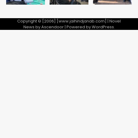
Copyright © [2006] [www.jaihindjanab.com] | Novel
News by
Ascendoor
| Powered by
WordPress
.