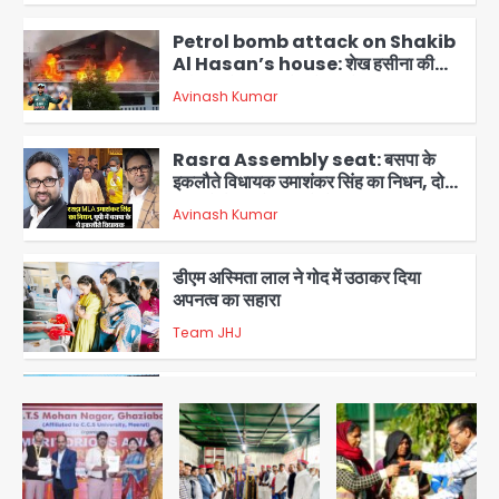
Petrol bomb attack on Shakib
Al Hasan’s house: शेख हसीना की
वर्चुअल प्रेस कॉन्फ्रेंस में जुड़ने पर भड़का
Avinash Kumar
गुस्सा, शाकिब अल हसन के मगुरा स्थित घर पर
3
पेट्रोल बम से हमला
Rasra Assembly seat: बसपा के
इकलौते विधायक उमाशंकर सिंह का निधन, दो
साल से कैंसर से जूझ रहे थे
Avinash Kumar
4
डीएम अस्मिता लाल ने गोद में उठाकर दिया
अपनत्व का सहारा
Team JHJ
5
आॅपरेशन विस्टा 1.0: वीजा शर्तों का उल्लंघन
करने वाले 11 बांग्लादेशी नागरिक सेंट्रल जिला
पुलिस के हत्थे चढ़े
Team JHJ
1