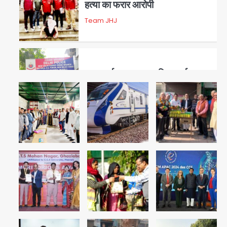
हत्या का फरार आरोपी
Team JHJ
3
डबल मर्डर का मुख्य साजिशकर्ता
क्राइम ब्रांच के हत्थे
Team JHJ
4
रोहित चौधरी गैंग का कुख्यात बदमाश
राजस्थान से गिरफ्तार
Team JHJ
5