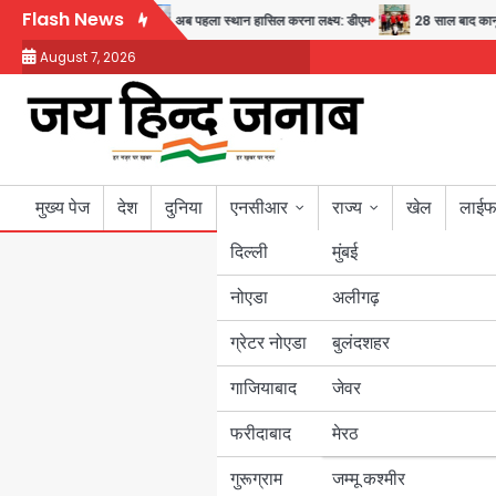
Skip
Flash News
वास्थ्य और सुरक्षा का संदेश
अब पहला स्थान हासिल करना लक्ष्य: डीएम
28 साल बाद कानून क
to
August 7, 2026
content
मुख्य पेज
देश
दुनिया
एनसीआर
राज्य
खेल
लाईफ
दिल्ली
मुंबई
नोएडा
उत्तर प्रदेश
अलीगढ़
ग्रेटर नोएडा
बुलंदशहर
बिहार
गाजियाबाद
जेवर
पंजाब
फरीदाबाद
मेरठ
हरियाणा
गुरूग्राम
जम्मू कश्मीर