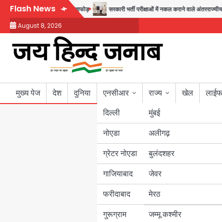
Skip
Flash News
-फरोख्त करने वाले गिरोह का भंडाफोड़
सरकारी भर्ती परीक्षाओं में नकल कराने वाले अंतरराज्यीय गिर
to
August 8, 2026
content
मुख्य पेज
देश
दुनिया
एनसीआर
राज्य
खेल
लाईफ
दिल्ली
मुंबई
नोएडा
उत्तर प्रदेश
अलीगढ़
ग्रेटर नोएडा
बुलंदशहर
बिहार
गाजियाबाद
जेवर
पंजाब
फरीदाबाद
मेरठ
हरियाणा
गुरूग्राम
जम्मू कश्मीर