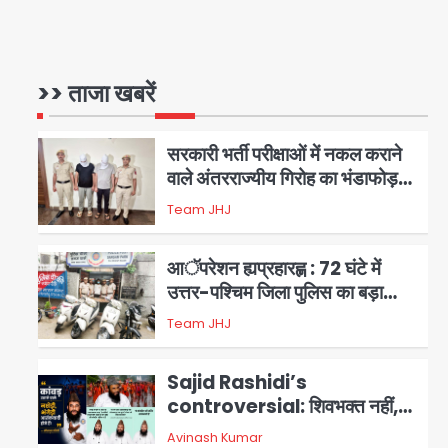
सुविधा
एंटी-बर्गलरी सेल की बड़ी कामयाबी,
चोरी के माल की खरीद-फरोख्त करने
वाले गिरोह का भंडाफोड़
>> ताजा खबरें
Team JHJ
1
सरकारी भर्ती परीक्षाओं में नकल कराने
वाले अंतरराज्यीय गिरोह का भंडाफोड़,
मास्टरमाइंड समेत 7 गिरफ्तार
Team JHJ
2
आॅपरेशन ह्यप्रहारह्ण : 72 घंटे में
उत्तर-पश्चिम जिला पुलिस का बड़ा
एक्शन
Team JHJ
3
Sajid Rashidi’s
controversial: शिवभक्त नहीं,
आतंकवादी हैं’, मौलाना का कांवड़ियों पर
Avinash Kumar
4