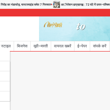
ोह का भंडाफोड़, मास्टरमाइंड समेत 7 गिरफ्तार
आॅपरेशन ह्यप्रहारह्ण : 72 घंटे में उत्तर-पश्चिम जि
 स्टाइल
बिजनेस
मूवी-मस्ती
वायरल खबरें
ई-पेपर
संपर्क करें