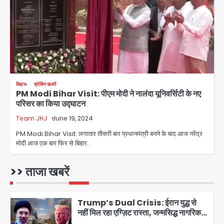
Team JHJ
3
28 साल बाद कानून के शिकंजे में आया हत्या का
फरार आरोपी
Team JHJ
बिहार
ब्रेकिंग खबरें
PM Modi Bihar Visit: पीएम मोदी ने नालंदा यूनिवर्सिटी के नए
4
परिसर का किया उद्घाटन
Team JHJ
June 19, 2024
डबल मर्डर का मुख्य साजिशकर्ता क्राइम ब्रांच
PM Modi Bihar Visit: लगातार तीसरी बार प्रधानमंत्री बनने के बाद आज नरेंद्र
के हत्थे
मोदी आज एक बार फिर से बिहार…
Team JHJ
>> ताजा खबरें
5
Trump’s Dual Crisis: ईरान युद्ध से
नहीं मिल रहा एग्ज़िट रास्ता, जन्मसिद्ध नागरिकता
पर सुप्रीम कोर्ट को दी फिर चुनौती