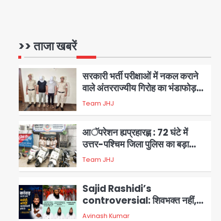
सुविधा
एंटी-बर्गलरी सेल की बड़ी कामयाबी,
चोरी के माल की खरीद-फरोख्त करने
वाले गिरोह का भंडाफोड़
>> ताजा खबरें
Team JHJ
1
सरकारी भर्ती परीक्षाओं में नकल कराने
वाले अंतरराज्यीय गिरोह का भंडाफोड़,
मास्टरमाइंड समेत 7 गिरफ्तार
Team JHJ
2
आॅपरेशन ह्यप्रहारह्ण : 72 घंटे में
उत्तर-पश्चिम जिला पुलिस का बड़ा
एक्शन
Team JHJ
3
Sajid Rashidi’s
controversial: शिवभक्त नहीं,
आतंकवादी हैं’, मौलाना का कांवड़ियों पर
Avinash Kumar
4