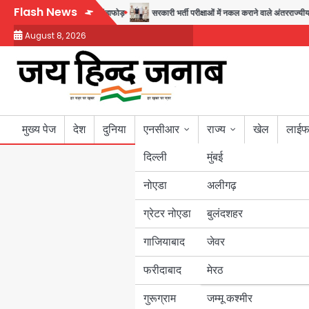
Skip
Flash News
द-फरोख्त करने वाले गिरोह का भंडाफोड़
सरकारी भर्ती परीक्षाओं में नकल कराने वाले अंतरराज्यीय गि
to
August 8, 2026
content
मुख्य पेज
देश
दुनिया
एनसीआर
राज्य
खेल
लाईफ
दिल्ली
मुंबई
नोएडा
उत्तर प्रदेश
अलीगढ़
ग्रेटर नोएडा
बुलंदशहर
बिहार
गाजियाबाद
जेवर
पंजाब
फरीदाबाद
मेरठ
हरियाणा
गुरूग्राम
जम्मू कश्मीर