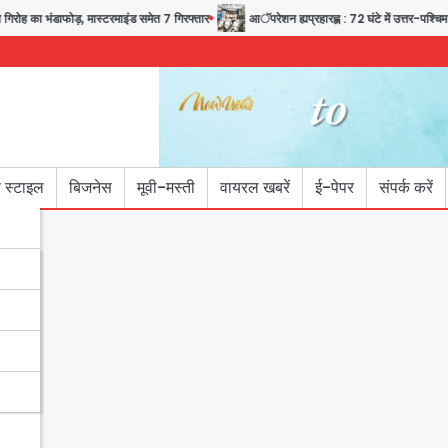
रोह का भंडाफोड़, मास्टरमाइंड समेत 7 गिरफ्तार
आॅपरेशन ह्यप्रहारह्ण : 72 घंटे में उत्तर-पश्चिम ज
 स्टाइल
बिजनेस
मूवी-मस्ती
वायरल खबरें
ई-पेपर
संपर्क करें