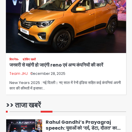
पुलिस
Team JHJ
3
सुदर्शन शक्ति-वी अभ्यास में मॉक आॅपरेशन
Team JHJ
4
एयरपोर्ट का फर्जी कर्मचारी बनकर 3 लाख
बिजनेस
ब्रेकिंग खबरें
जनवरी से महंगी हो जाएंगी reno एवं अन्‍य कंपनियों की कारें
उड़ाए, अब पहुंचा सलाखों के पीछे
Team JHJ
December 28, 2025
Team JHJ
5
New Years 2025 : नई दिल्‍ली। नए साल में रेनों इंडिया सहित कई कंपनियां अपनी
कार की कीमतों में इजाफा…
Noida Sector-49: सेक्टर-49 में 18
साल की मेड ने की खुदकुशी, शरीर पर नहीं मिली
कोई बाहरी
>> ताजा खबरें
Avinash Kumar
1
Rahul Gandhi’s Prayagraj
speech: युवाओं को ‘दर्द, डेटा, दौलत’ का