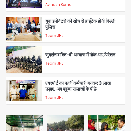
संदेश, बीजेपी का वार
Avinash Kumar
2
युवा इनोवेटरों की सोच से हाईटेक होगी दिल्ली
पुलिस
Team JHJ
3
सुदर्शन शक्ति-वी अभ्यास में मॉक आॅपरेशन
Team JHJ
4
एयरपोर्ट का फर्जी कर्मचारी बनकर 3 लाख
उड़ाए, अब पहुंचा सलाखों के पीछे
Team JHJ
5
Noida Sector-49: सेक्टर-49 में 18
साल की मेड ने की खुदकुशी, शरीर पर नहीं मिली
कोई बाहरी
Avinash Kumar