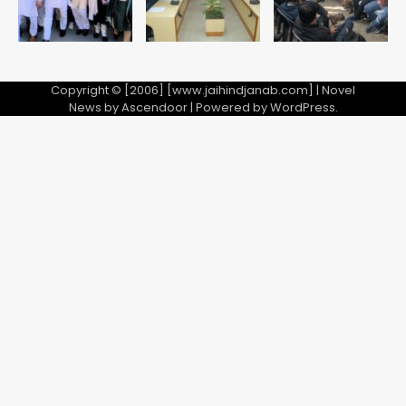
Copyright © [2006] [www.jaihindjanab.com] | Novel
News by
Ascendoor
| Powered by
WordPress
.