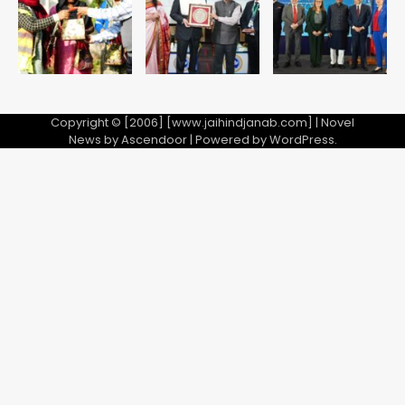
Team JHJ
5
Copyright © [2006] [www.jaihindjanab.com] | Novel
News by
Ascendoor
| Powered by
WordPress
.