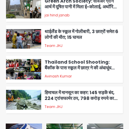
Green Arch Society: सेविअर ग्रीन
आर्च में दूषित पानी में मिला ई-कोलाई, अथॉरिटी
ने शुरू की सैंपलिंग जांच
jai hind janab
2
थाईलैंड के स्कूल में गोलीबारी, 3 छात्रों समेत 6
लोगों की मौत; 15 घायल
Team JHJ
3
Thailand School Shooting:
बैंकॉक के पास स्कूल में छात्र ने की अंधाधुंध
फायरिंग, हमलावर सहित सात की मौत, 15
Avinash Kumar
घायल
4
हिमाचल में मानसून का कहर: 145 सड़कें बंद,
224 ट्रांसफार्मर ठप, 798 करोड़ रुपये का
नुकसान
Team JHJ
5
Patna violence: पटना में सड़क हादसे में
युवक की मौत के बाद भड़की हिंसा, उपद्रवियों ने