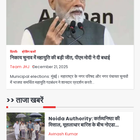
Avinash Kumar
3
Greater Noida (Badalpur):
सरिया लदा कैंटर अनियंत्रित होकर घुसा
किराना दुकान में , ड्राइवर की मौत
Avinash Kumar
4
DC Movie Review: लोकेश कनगराज की
दिल्ली
ब्रेकिंग खबरें
निकाय चुनाव में महायुति की बड़ी जीत, पीएम मोदी ने दी बधाई
एक्टिंग डेब्यू फिल्म विजुअली स्ट्राइकिंग लेकिन
स्क्रीनप्ले में कमजोर, लेकिन कहानी अधूरी रह
Team JHJ
December 21, 2025
Avinash Kumar
5
गई, 3 स्टार रेटिंग
Municipal elections: मुंबई। महाराष्ट्र के नगर परिषद और नगर पंचायत चुनावों
में भाजपा समर्थित महायुति गठबंधन ने शानदार प्रदर्शन करते…
Felix Hospital Noida: फेलिक्स
हॉस्पिटल और नोएडा लोक मंच की पहल, अब
सिर्फ 30 रुपये में मिलेगी 24 घंटे ऑनलाइन
>> ताजा खबरें
Avinash Kumar
1
डॉक्टर परामर्श सुविधा
Noida Authority: कर्तव्यनिष्ठा की
मिसाल, मूसलाधार बारिश के बीच नोएडा
प्राधिकरण ने संभाला मोर्चा, सेक्टर 105
Avinash Kumar
आरडब्ल्यूए ने जताया आभार