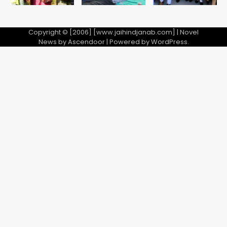
Copyright © [2006] [www.jaihindjanab.com] | Novel
News by
Ascendoor
| Powered by
WordPress
.