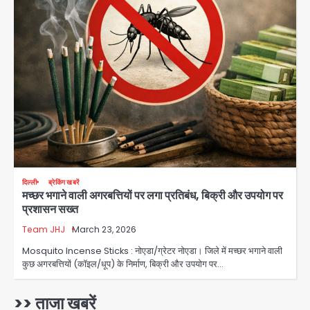
को लेकर 100 से ज्यादा कर्मचारियों का विरोध
Avinash Kumar
प्रदर्शन
2
Parshvanath Building
Shooting: सिक्योरिटी गार्ड की गोली से 17
वर्षीय किशोर की मौत
Avinash Kumar
3
Air India Phuket Delhi flight:
कैप्टन का डोप टेस्ट पॉजिटिव, 17 घायल;
DGCA जांच जारी
Avinash Kumar
4
दिल्ली
ब्रेकिंग खबरें
मच्छर भगाने वाली अगरबत्तियों पर लगा प्रतिबंध, बिक्री और उपयोग पर
Baramati Airport Plane Crash:
प्रशासन सख्त
रनवे पर ट्रेनी विमान क्रैश, जांच शुरू
Team JHJ
March 23, 2026
Avinash Kumar
5
Mosquito Incense Sticks : नोएडा/ग्रेटर नोएडा। जिले में मच्छर भगाने वाली
कुछ अगरबत्तियों (कॉइल/धूप) के निर्माण, बिक्री और उपयोग पर…
Shaheen Bagh News: बारिश के बाद
शाहीन बाग में जलभराव और गड्ढे, सीवर काम से
लोग परेशान
>> ताजा खबरें
Avinash Kumar