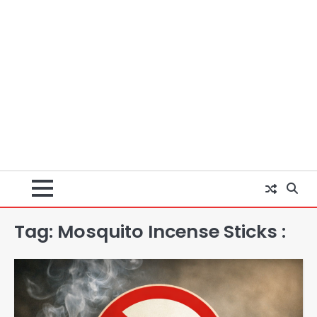
Tag:
Mosquito Incense Sticks :
Zepto Dhoom: ग्रेटर नोएडा के धूम
मानिकपुर Zepto वेयरहाउस में वेतन कटौती