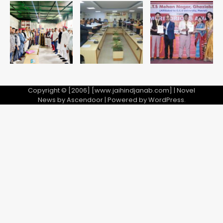
Baramati Airport Plane Crash:
रनवे पर ट्रेनी विमान क्रैश, जांच शुरू
Avinash Kumar
5
Copyright © [2006] [www.jaihindjanab.com] | Novel
News by
Ascendoor
| Powered by
WordPress
.