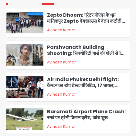
1
Zepto Dhoom: ग्रेटर नोएडा के धूम
मानिकपुर Zepto वेयरहाउस में वेतन कटौती
को लेकर 100 से ज्यादा कर्मचारियों का विरोध
Avinash Kumar
प्रदर्शन
2
Parshvanath Building
Shooting: सिक्योरिटी गार्ड की गोली से 17
वर्षीय किशोर की मौत
Avinash Kumar
3
Air India Phuket Delhi flight:
कैप्टन का डोप टेस्ट पॉजिटिव, 17 घायल;
DGCA जांच जारी
Avinash Kumar
4
Baramati Airport Plane Crash:
रनवे पर ट्रेनी विमान क्रैश, जांच शुरू
Avinash Kumar
5