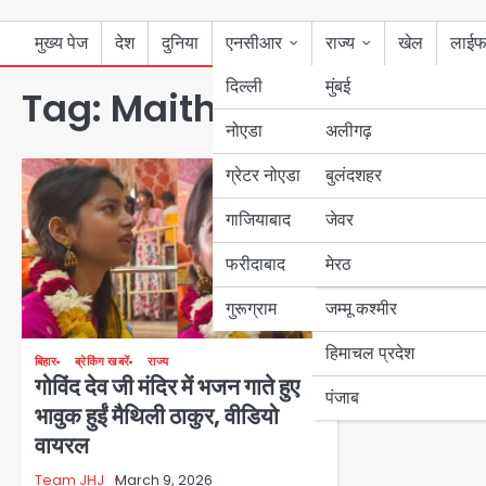
मुख्य पेज
देश
दुनिया
एनसीआर
राज्य
खेल
लाईफ
दिल्ली
मुंबई
Tag:
Maithili Thakur:
नोएडा
उत्तर प्रदेश
अलीगढ़
ग्रेटर नोएडा
बुलंदशहर
बिहार
गाजियाबाद
जेवर
पंजाब
फरीदाबाद
मेरठ
हरियाणा
गुरूग्राम
जम्मू कश्मीर
हिमाचल प्रदेश
बिहार
ब्रेकिंग खबरें
राज्य
गोविंद देव जी मंदिर में भजन गाते हुए
पंजाब
भावुक हुईं मैथिली ठाकुर, वीडियो
वायरल
Team JHJ
March 9, 2026