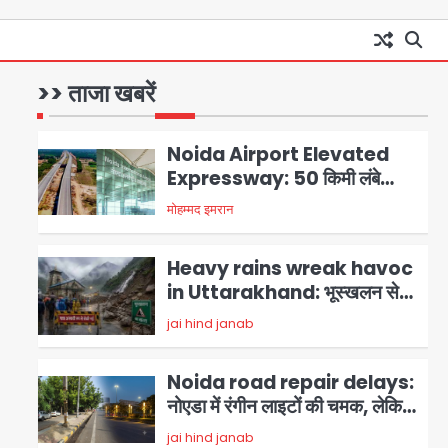
GBU Noida AI Centre: जीबीयू
में बनेगा एआई और ग्रीन स्किल्स सेंटर,
यूपी के 15 हजार युवाओं को मिलेगा फ्री
>> ताजा खबरें
Avinash Kumar
1
ट्रेनिंग
Noida Airport Elevated
Expressway: 50 किमी लंबे
एलिवेटेड एक्सप्रेसवे से दिल्ली-
मोहम्मद इमरान
2
हरियाणा से सीधे जुड़ेगा नोएडा एयरपोर्ट,
4000 करोड़ रुपये की लागत से बनेगा
Heavy rains wreak havoc
6-लेन एक्सप्रेसवे
in Uttarakhand: भूस्खलन से
यमुनोत्री, केदारनाथ और सिमली-
jai hind janab
3
ग्वालदम हाईवे बंद, चमोली-उत्तरकाशी
में श्रद्धालु फंसे, नदियां खतरे के निशान
Noida road repair delays:
के पार
नोएडा में रंगीन लाइटों की चमक, लेकिन
सड़कें अभी भी उखड़ी: प्राधिकरण के
jai hind janab
4