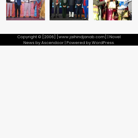
5
Copyright © [2006] [www.jaihindjanab.com] | Novel
News by
Ascendoor
| Powered by
WordPress
.