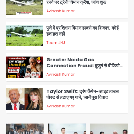
रनवे पर ट्रेनी विमान क्रैश, जांच शुरू
Avinash Kumar
2
पुणे में प्रशिक्षण विमान हादसे का शिकार, कोई
हताहत नहीं
Team JHJ
3
Greater Noida Gas
Connection Fraud: बुजुर्ग से वीडियो
कॉल पर 9.77 लाख की साइबर फ्रॉड
Avinash Kumar
4
Taylor Swift: ट्रंप कैंपेन-व्हाइट हाउस
पोस्ट से हटाए गए गाने, जानें पूरा विवाद
Avinash Kumar
5
Air India Phuket Delhi flight:
कैप्टन का डोप टेस्ट पॉजिटिव, 17 घायल;