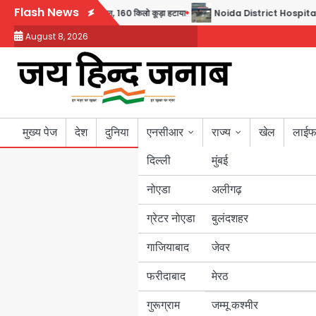
Skip
Flash News
बच्चों संग चलाया सफाई अभियान, 160 किलो कूड़ा हटाया
Noida District Hospital: नोएडा जिला 
to
August 8, 2026
content
मुख्य पेज
देश
दुनिया
एनसीआर
राज्य
खेल
लाईफ
दिल्ली
मुंबई
नोएडा
उत्तर प्रदेश
अलीगढ़
ग्रेटर नोएडा
बुलंदशहर
बिहार
गाजियाबाद
जेवर
पंजाब
फरीदाबाद
मेरठ
हरियाणा
गुरूग्राम
जम्मू कश्मीर