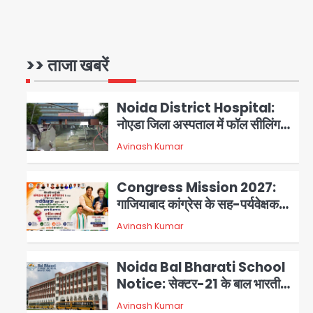
हजार मौजूद
Noida Sector 105: हाई कोर्ट
जज व पूर्व कैबिनेट सेक्रेटरी ने बच्चों
संग चलाया सफाई अभियान, 160
>> ताजा खबरें
Avinash Kumar
1
किलो कूड़ा हटाया
Noida District Hospital:
नोएडा जिला अस्पताल में फॉल सीलिंग
गिरी, गायनो OT गैलरी में बड़ा हादसा
Avinash Kumar
2
टला; मरीजों की सुरक्षा पर उठे सवाल
Congress Mission 2027:
गाजियाबाद कांग्रेस के सह-पर्यवेक्षक
बने सतेन्द्र शर्मा, गौतमबुद्धनगर नेताओं
Avinash Kumar
3
ने जताया आभार
Noida Bal Bharati School
Notice: सेक्टर-21 के बाल भारती
स्कूल में बिना खिड़की-वेंटिलेशन
Avinash Kumar
4